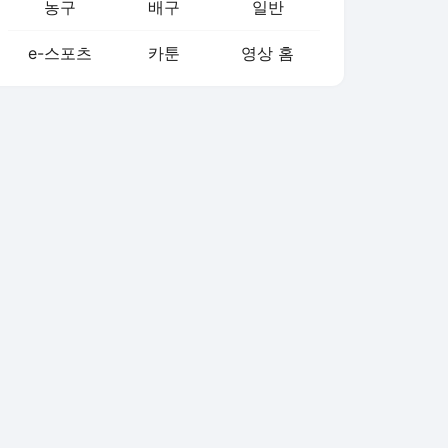
농구
배구
일반
e-스포츠
카툰
영상 홈