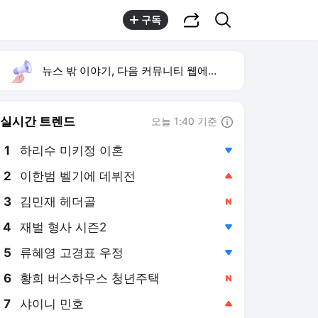
공유하기
검색
구독
뉴스 밖 이야기, 다음 커뮤니티 웹에서 보기
실시간 트렌드
오늘 1:40 기준
툴팁보기
1
하리수 미키정 이혼
,하락
2
이한범 벨기에 데뷔전
,상승
3
김민재 헤더골
,신규
4
재벌 형사 시즌2
,하락
5
류혜영 고경표 우정
,하락
6
황희 버스하우스 청년주택
,신규
7
샤이니 민호
,상승