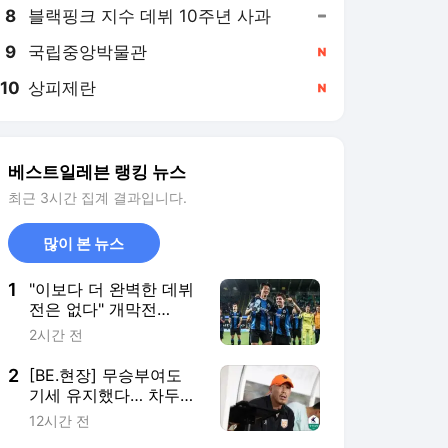
8
블랙핑크 지수 데뷔 10주년 사과
,유지
9
국립중앙박물관
,신규
10
상피제란
,신규
베스트일레븐 랭킹 뉴스
최근 3시간 집계 결과입니다.
많이 본 뉴스
1
"이보다 더 완벽한 데뷔
전은 없다" 개막전
MOM 이한범, 브뤼헤 감
2시간 전
독·주장까지 홀렸다… 칭
찬에도 겸손한 LEE, "더
2
[BE.현장] 무승부여도
발전하고 싶다"
기세 유지했다… 차두리
감독, "부산 아이파크 원
12시간 전
정에서 좋은 경기 할 수