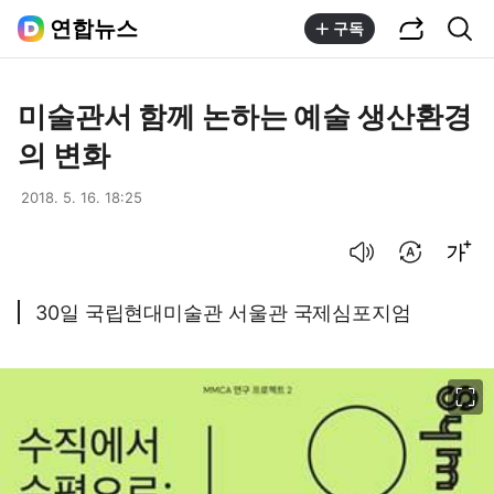
공유하기
통합검색
연합뉴스
구독
미술관서 함께 논하는 예술 생산환경
의 변화
2018. 5. 16. 18:25
음성으로 듣기
번역 설정
글씨크기 조절하기
30일 국립현대미술관 서울관 국제심포지엄
이미지 크게 보기