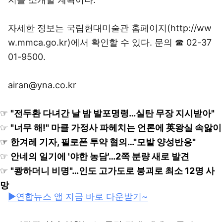
자세한 정보는 국립현대미술관 홈페이지(http://ww
w.mmca.go.kr)에서 확인할 수 있다. 문의 ☎ 02-37
01-9500.
airan@yna.co.kr
☞
"전두환 다녀간 날 밤 발포명령…실탄 무장 지시받아"
☞
"너무 해!" 마클 가정사 파헤치는 언론에 英왕실 속앓이
☞
한겨레 기자, 필로폰 투약 혐의…"모발 양성반응"
☞
안네의 일기에 '야한 농담'…2쪽 분량 새로 발견
☞
"쾅하더니 비명"…인도 고가도로 붕괴로 최소 12명 사
망
▶연합뉴스 앱 지금 바로 다운받기~