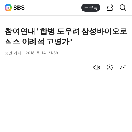
공유하기
통합검색
SBS
구독
참여연대 "합병 도우려 삼성바이오로
직스 이례적 고평가"
정연 기자
2018. 5. 14. 21:39
음성으로 듣기
번역 설정
글씨크기 조절하기