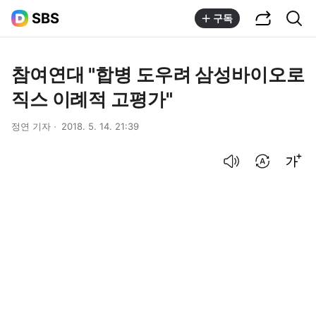
공유하기
통합검색
SBS
구독
참여연대 "합병 도우려 삼성바이오로
직스 이례적 고평가"
정연 기자
2018. 5. 14. 21:39
음성으로 듣기
번역 설정
글씨크기 조절하기