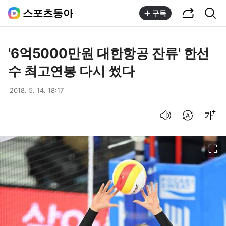
공유하기
통합검색
스포츠동아
구독
'6억5000만원 대한항공 잔류' 한선
수 최고연봉 다시 썼다
2018. 5. 14. 18:17
음성으로 듣기
번역 설정
글씨크기 조절하기
이미지 크게 보기