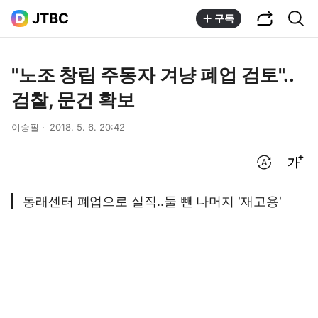
공유하기
통합검색
JTBC
구독
"노조 창립 주동자 겨냥 폐업 검토"..
검찰, 문건 확보
이승필
2018. 5. 6. 20:42
번역 설정
글씨크기 조절하기
동래센터 폐업으로 실직..둘 뺀 나머지 '재고용'