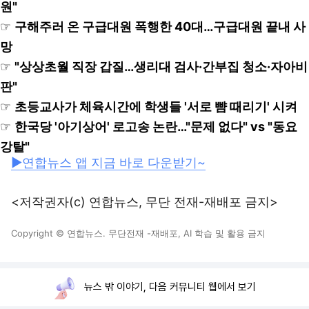
원"
☞
구해주러 온 구급대원 폭행한 40대…구급대원 끝내 사
망
☞
"상상초월 직장 갑질…생리대 검사·간부집 청소·자아비
판"
☞
초등교사가 체육시간에 학생들 '서로 뺨 때리기' 시켜
☞
한국당 '아기상어' 로고송 논란…"문제 없다" vs "동요
강탈"
▶연합뉴스 앱 지금 바로 다운받기~
<저작권자(c) 연합뉴스, 무단 전재-재배포 금지>
Copyright © 연합뉴스. 무단전재 -재배포, AI 학습 및 활용 금지
뉴스 밖 이야기, 다음 커뮤니티 웹에서 보기