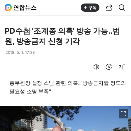
공유하기
통합검색
연합뉴스
구독
PD수첩 '조계종 의혹' 방송 가능..법
원, 방송금지 신청 기각
2018. 5. 1. 17:38
음성으로 듣기
번역 설정
글씨크기 조절하기
총무원장 설정 스님 관련 의혹.."방송금지할 정도의
필요성 소명 부족"
이미지 크게 보기