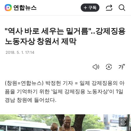
공유하기
통합검색
연합뉴스
구독
"역사 바로 세우는 밑거름"..강제징용
노동자상 창원서 제막
2018. 5. 1. 17:14
음성으로 듣기
번역 설정
글씨크기 조절하기
(창원=연합뉴스) 박정헌 기자 = 일제 강제징용의 아
픔을 기억하기 위한 '일제 강제징용 노동자상'이 1일
경남 창원에 들어섰다.
이미지 크게 보기