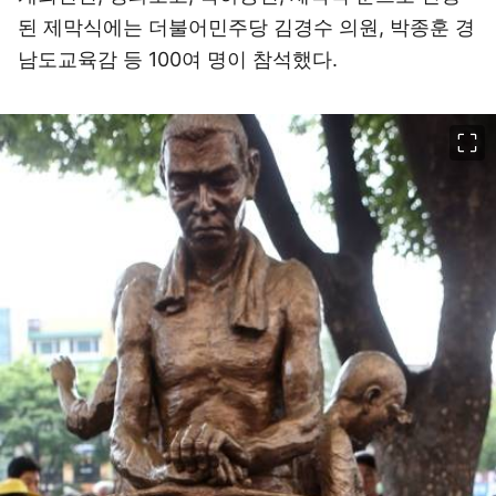
된 제막식에는 더불어민주당 김경수 의원, 박종훈 경
남도교육감 등 100여 명이 참석했다.
이미지 크게 보기