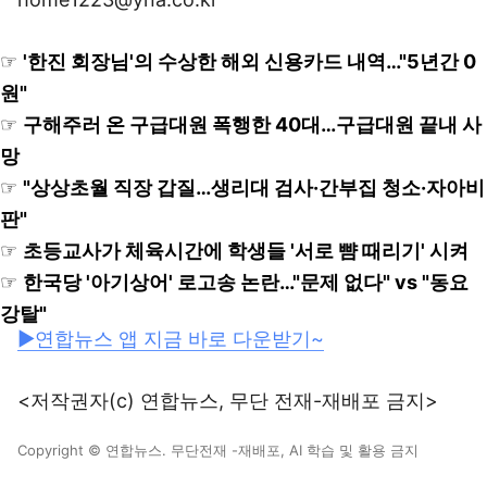
☞
'한진 회장님'의 수상한 해외 신용카드 내역…"5년간 0
원"
☞
구해주러 온 구급대원 폭행한 40대…구급대원 끝내 사
망
☞
"상상초월 직장 갑질…생리대 검사·간부집 청소·자아비
판"
☞
초등교사가 체육시간에 학생들 '서로 뺨 때리기' 시켜
☞
한국당 '아기상어' 로고송 논란…"문제 없다" vs "동요
강탈"
▶연합뉴스 앱 지금 바로 다운받기~
<저작권자(c) 연합뉴스, 무단 전재-재배포 금지>
Copyright © 연합뉴스. 무단전재 -재배포, AI 학습 및 활용 금지