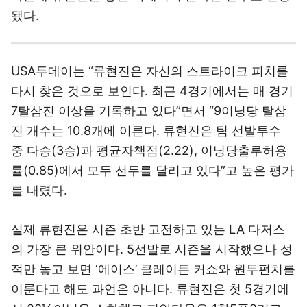
됐다.
USA투데이는 “류현진은 자신의 스트라이크 피치를
다시 찾은 것으로 보인다. 최근 4경기에서는 매 경기
7탈삼진 이상을 기록하고 있다”면서 “9이닝당 탈삼
진 개수는 10.8개에 이른다. 류현진은 팀 선발투수
중 다승(3승)과 평균자책점(2.22), 이닝당출루허용
률(0.85)에서 모두 선두를 달리고 있다”고 높은 평가
를 내렸다.
실제 류현진은 시즌 초반 고전하고 있는 LA 다저스
의 가장 큰 위안이다. 5선발로 시즌을 시작했으나 성
적만 놓고 보면 ‘에이스’ 클레이튼 커쇼와 원투펀치를
이룬다고 해도 과언은 아니다. 류현진은 첫 5경기에
서 28⅓이닝을 소화했고 피안타율은 1할5푼2리로