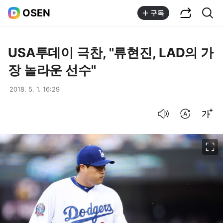
공유하기
통합검색
OSEN
구독
USA투데이 극찬, "류현진, LAD의 가
장 놀라운 선수"
2018. 5. 1. 16:29
음성으로 듣기
번역 설정
글씨크기 조절하기
이미지 크게 보기