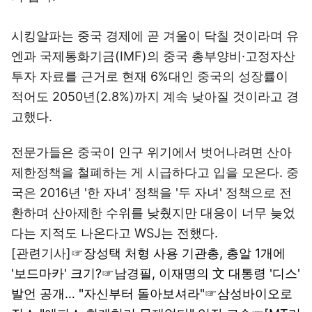
시킹알파는 중국 경제에 곧 겨울이 닥칠 것이라며 유
엔과 국제통화기금(IMF)의 중국 총부양비·고정자산
투자 자료를 근거로 현재 6%대인 중국의 성장률이
적어도 2050년(2.8%)까지 계속 낮아질 것이라고 경
고했다.
전문가들은 중국이 인구 위기에서 벗어나려면 산아
제한정책을 철폐하는 게 시급하다고 입을 모은다. 중
국은 2016년 '한 자녀' 정책을 '두 자녀' 정책으로 전
환하며 산아제한 수위를 낮췄지만 대응이 너무 늦었
다는 지적도 나온다고 WSJ는 전했다.
[관련기사]☞
장성택 처형 사용 기관총, 총알 1개에
'보드마카' 크기?
☞
남경필, 이재명의 文 대통령 '디스'
발언 공개… "자신부터 돌아보셔라"
☞
삼성바이오로