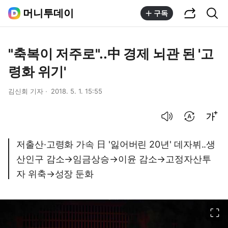
공유하기
통합검색
머니투데이
구독
"축복이 저주로"..中 경제 뇌관 된 '고
령화 위기'
김신회 기자
2018. 5. 1. 15:55
음성으로 듣기
번역 설정
글씨크기 조절하기
저출산·고령화 가속 日 '잃어버린 20년' 데자뷔..생
산인구 감소→임금상승→이윤 감소→고정자산투
자 위축→성장 둔화
이미지 크게 보기