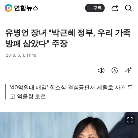
공유하기
통합검색
연합뉴스
구독
유병언 장녀 "박근혜 정부, 우리 가족
방패 삼았다" 주장
2018. 5. 1. 11:48
음성으로 듣기
번역 설정
글씨크기 조절하기
'40억원대 배임' 항소심 결심공판서 세월호 사건 두
고 억울함 토로
이미지 크게 보기