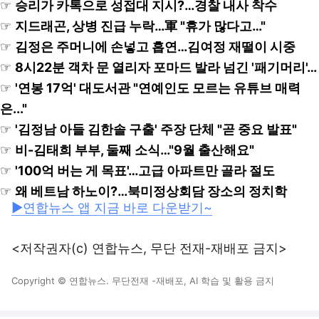
☞
승리가 카톡으로 성접대 지시?…경찰 내사 착수
☞
지드래곤, 상병 진급 누락…軍 "휴가 많다고…"
☞
김정은 주머니에 손넣고 흡연…김여정 재떨이 시중
☞
8시22분 객차 문 열리자 포마드 발라 넘긴 '패기머리'…
☞
'연봉 17억' 대도서관 "연예인도 모르는 유튜브 매력
은..."
☞
'김정남 아들 김한솔 구출' 주장 단체 "곧 중요 발표"
☞
비-김태희 부부, 둘째 소식…"9월 출산해요"
☞
'100억 버는 게 목표'…고급 아파트만 골라 절도
☞
왜 베트남 하노이?…북미정상회담 장소의 정치학
▶연합뉴스 앱 지금 바로 다운받기~
<저작권자(c) 연합뉴스, 무단 전재-재배포 금지>
Copyright © 연합뉴스. 무단전재 -재배포, AI 학습 및 활용 금지