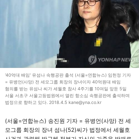
'40억대 배임' 유섬나 속행공판 출석 (서울=연합뉴스) 임헌정 기자
= 유병언(사망) 전 세모그룹 회장의 장녀이자 40억원대 배임
혐의를 받는 유섬나 씨가 세월호 참사 4주기를 10여일 앞둔 5일
서울 서초구 서울고등법원에서 열린 항소심 속행공판에 출석하며
법정으로 향하고 있다. 2018.4.5 kane@yna.co.kr
(서울=연합뉴스) 송진원 기자 = 유병언(사망) 전 세
모그룹 회장의 장녀 섬나(52)씨가 법정에서 세월호
사건과 관련해 박근혜 정부가 자신의 가족을 방패로