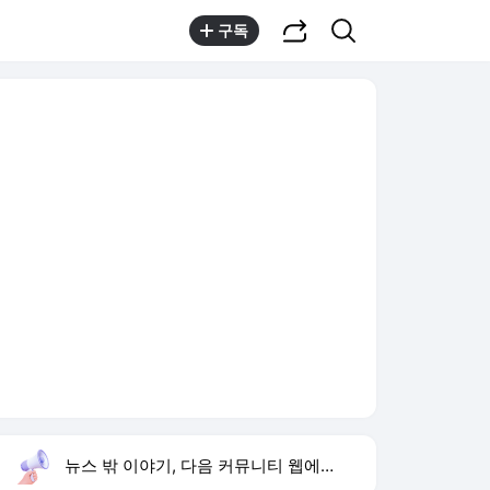
공유하기
검색
구독
뉴스 밖 이야기, 다음 커뮤니티 웹에서 보기
실시간 트렌드
오늘 8:49 기준
툴팁보기
1
하영 4대째 의사 집안
,하락
2
온열질환 예방
,신규
3
블랙핑크 10주년 행사
,신규
4
삼성 미야지 미야모리 교체
,신규
5
방은희 어머니 고독사
,신규
6
차인표 동생 구강암 사망
,상승
7
KDB생명 본입찰
,신규