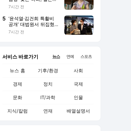
문화
IT/과학
인물
지식/칼럼
연재
배열설명서