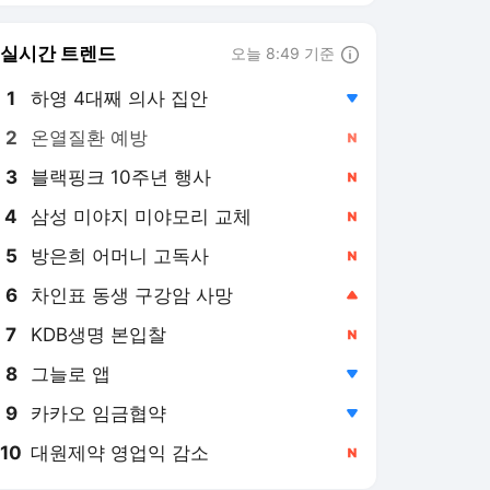
8
그늘로 앱
,하락
9
카카오 임금협약
,하락
10
대원제약 영업익 감소
,신규
경향신문 랭킹 뉴스
최근 3시간 집계 결과입니다.
많이 본 뉴스
탐독한 뉴스
1
“폭염 지도 바뀌었다”…
한국만큼 뜨거워진 ‘신
흥 불지옥’ 국가들
6시간 전
2
이 대통령, 삼청교육대·
사북 사건 등 “국가폭력
피해자에 사과…국가책
3시간 전
임에 유효기간 없다”