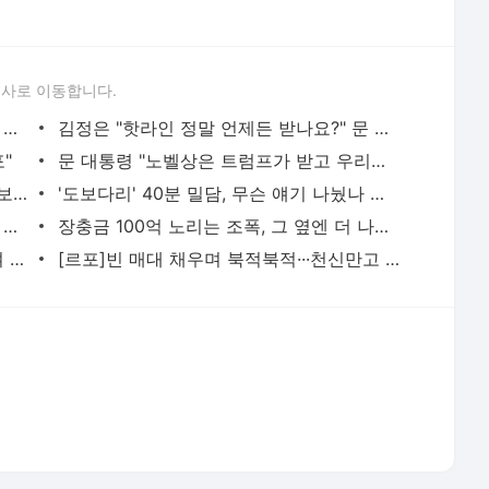
론사로 이동합니다.
靑 수석·보좌관 회의서 기립박수 받은 문 대통령
김정은 "핫라인 정말 언제든 받나요?" 문 대통령 "그건 아니고.."
"
문 대통령 "노벨상은 트럼프가 받고 우리는 평화만 가져오면 된다"
'농구광' 김정은, 문 대통령에 "경평 축구보다 농구 교류부터 하자"
'도보다리' 40분 밀담, 무슨 얘기 나눴나 했더니.. "북미 정상회담 조언했다"
이란 대통령도 못 본 최고지도자?···“차량 뒷좌석서 이뤄진 은밀한 만남, 얼굴도 못 보고 악수
장충금 100억 노리는 조폭, 그 옆엔 더 나쁜 경찰···‘악인 코믹극’이 뜬다
이 대통령, 장성 진급자에게 ‘삼정검’ 수여 “다시 발생한 내란…군이 국민 신뢰 회복해야”
[르포]빈 매대 채우며 북적북적···천신만고 끝 “우리 홈플러스 정상영업합니다”
서비스 약관/정책