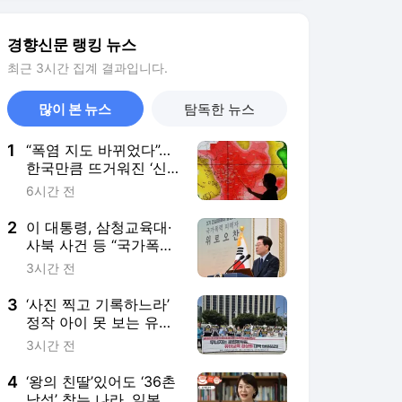
3
‘사진 찍고 기록하느라’
정작 아이 못 보는 유치
원 교사들···10명 중 3명
3시간 전
“안전지도 공백”
4
‘왕의 친딸’있어도 ‘36촌
남성’ 찾는 나라, 일본은
왜 그럴까[플랫한 티타
7시간 전
임]
5
‘윤석열·김건희 특활비
공개’ 대법원서 뒤집혔
다···“대통령기록관에 이
7시간 전
미 이관돼”
서비스 바로가기
뉴스
연예
스포츠
뉴스 홈
기후/환경
사회
경제
정치
국제