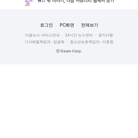
뉴스 밖 이야기, 다음 커뮤니티 웹에서 보기
로그인
PC화면
전체보기
다음뉴스 서비스안내
24시간 뉴스센터
공지사항
기사배열책임자 : 임광욱
청소년보호책임자 : 이호원
ⓒ Daum Corp.