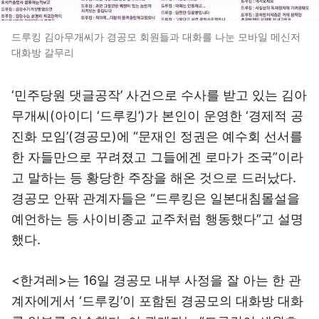
드루킹 김아무개씨가 경공모 회원들과 대화를 나눈 모바일 메신저
대화방 갈무리
‘민주당원 댓글공작’ 사건으로 수사를 받고 있는 김아
무개씨(아이디 ‘드루킹’)가 본인이 운영한 ‘경제적 공
진화 모임’(경공모)에 “문재인 정권은 예수회 선서를
한 자들만으로 꾸려졌고 그들에겐 로마가 조국”이라
고 말하는 등 황당한 주장을 해온 것으로 드러났다.
경공모 안팎 관계자들은 “드루킹은 일본대침몰설을
예언하는 등 사이비종교 교주처럼 행동했다”고 설명
했다.
<한겨레>는 16일 경공모 내부 사정을 잘 아는 한 관
계자에게서 ‘드루킹’이 포함된 경공모의 대화방 대화