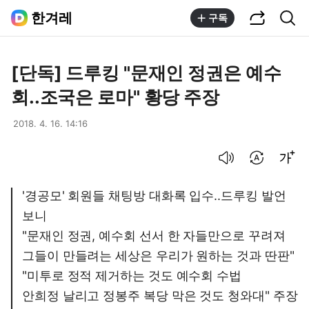
공유하기
통합검색
한겨레
구독
[단독] 드루킹 "문재인 정권은 예수
회..조국은 로마" 황당 주장
2018. 4. 16. 14:16
음성으로 듣기
번역 설정
글씨크기 조절하기
'경공모' 회원들 채팅방 대화록 입수..드루킹 발언
보니
"문재인 정권, 예수회 선서 한 자들만으로 꾸려져
그들이 만들려는 세상은 우리가 원하는 것과 딴판"
"미투로 정적 제거하는 것도 예수회 수법
안희정 날리고 정봉주 복당 막은 것도 청와대" 주장