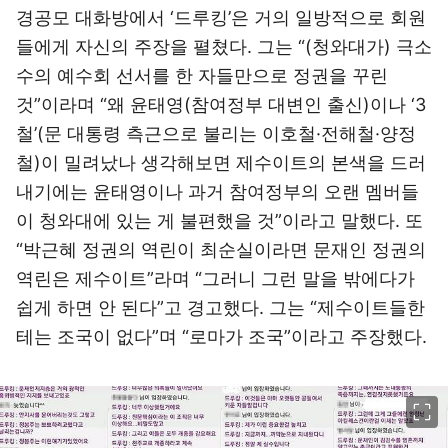
경공모 대화방에서 ‘드루킹’은 거의 일방적으로 회원
들에게 자신의 주장을 펼쳤다. 그는 “(청와대가) 극소
수의 예수회 선서를 한 자들만으로 정권을 꾸린
것”이라며 “왜 윤태영(참여정부 대변인 출신)이나 ‘3
철’(문 대통령 측근으로 불리는 이호철·전해철·양정
철)이 밀려났나 생각해보면 제수이트의 본색을 드러
내기에는 윤태영이나 과거 참여정부의 오랜 멤버들
이 청와대에 있는 게 불편했을 것”이라고 말했다. 또
“박근혜 정권의 역린이 최순실이라면 문재인 정권의
역린은 제수이트”라며 “그러니 그런 말을 밖에다가
쉽게 하면 안 된다”고 경고했다. 그는 “제수이트들한
테는 조국이 없다”며 “로마가 조국”이라고 주장했다.
이미지 크게 보기