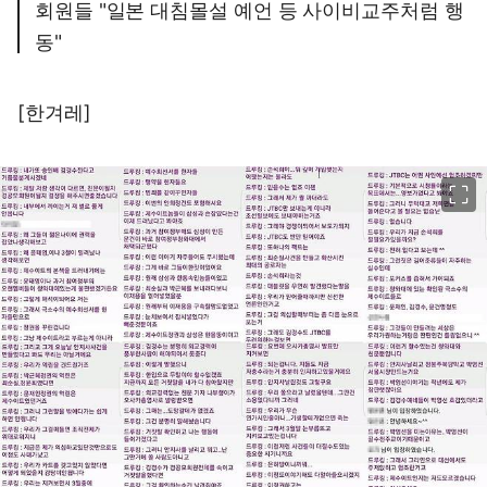
회원들 "일본 대침몰설 예언 등 사이비교주처럼 행
동"
[한겨레]
이미지 크게 보기