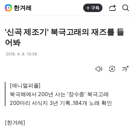
공유하기
통합검색
한겨레
구독
'신곡 제조기' 북극고래의 재즈를 들
어봐
2018. 4. 8. 10:56
음성으로 듣기
번역 설정
글씨크기 조절하기
[애니멀피플]
북극해에서 200년 사는 '장수종' 북극고래
200마리 서식지 3년 기록..184개 노래 확인
[한겨레]