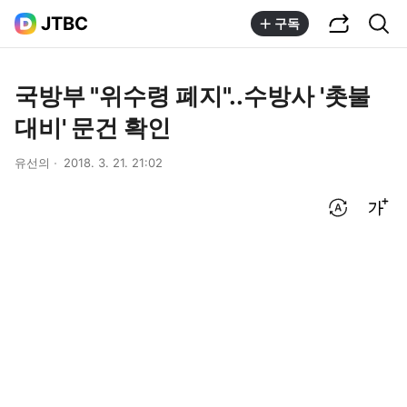
공유하기
통합검색
JTBC
구독
국방부 "위수령 폐지"..수방사 '촛불
대비' 문건 확인
유선의
2018. 3. 21. 21:02
번역 설정
글씨크기 조절하기