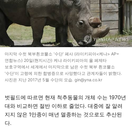
마지막 수컷 북부흰코뿔소 '수단' 폐사 (라이키피아<케냐> AP=
연합뉴스) 20일(현지시간) 케냐 라이키피아의 올 페제타
보호구역에서 세계에서 마지막으로 남은 수컷 북부 흰코뿔소
'수단'이 고령에 의한 합병증으로 사망했다고 관계자들이 밝혔다.
사진은 지난 2017년 5월 수단의 모습. gin@yna.co.kr
벗필드에 따르면 현재 척추동물의 개체 수는 1970년
대와 비교하면 절반 이하로 줄었다. 대중에 잘 알려
지지 않은 1만종이 매년 멸종하는 것으로도 추산된
다.