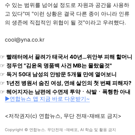
수 있는 범위를 넘어설 정도로 자원과 공간을 사용하
고 있다"며 "이런 상황은 결국 다른 종이 아니라 인류
의 생존에 직접적인 위협이 될 것"이라고 우려했다.
cool@yna.co.kr
☞
빨래터에서 끌려가 태국서 40년…위안부 피해 할머니
☞
정두언 "김윤옥 명품백 사건 MB는 몰랐을것"
☞
독거 50대 남성의 안방문 5개월 만에 열어보니
☞
1년전 병원서 숨진 여성, 연쇄 살인의 첫 번째 피해자?
☞
헤어지자는 남편에 수면제 투약ㆍ삭발ㆍ폭행한 아내
▶연합뉴스 앱 지금 바로 다운받기~
<저작권자(c) 연합뉴스, 무단 전재-재배포 금지>
Copyright © 연합뉴스. 무단전재 -재배포, AI 학습 및 활용 금지