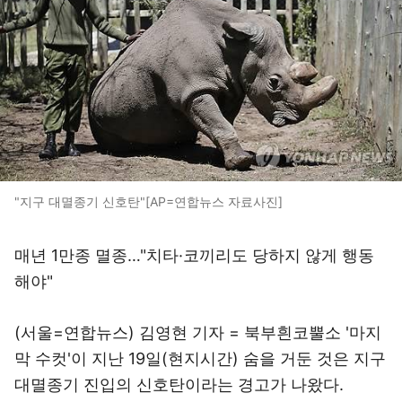
"지구 대멸종기 신호탄"[AP=연합뉴스 자료사진]
매년 1만종 멸종…"치타·코끼리도 당하지 않게 행동
해야"
(서울=연합뉴스) 김영현 기자 = 북부흰코뿔소 '마지
막 수컷'이 지난 19일(현지시간) 숨을 거둔 것은 지구
대멸종기 진입의 신호탄이라는 경고가 나왔다.