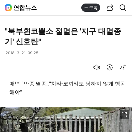
공유하기
통합검색
연합뉴스
구독
"북부흰코뿔소 절멸은 '지구 대멸종
기' 신호탄"
2018. 3. 21. 09:25
음성으로 듣기
번역 설정
글씨크기 조절하기
매년 1만종 멸종.."치타·코끼리도 당하지 않게 행동
해야"
이미지 크게 보기