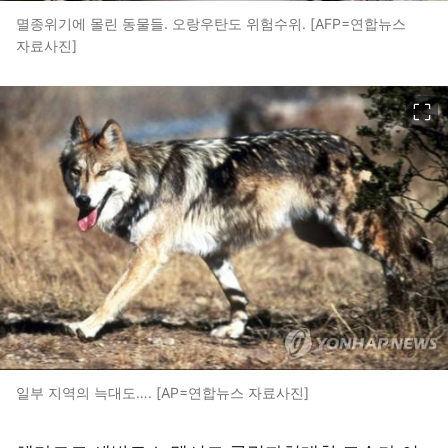
멸종위기에 몰린 동물들. 오랑우탄도 위험수위. [AFP=연합뉴스
자료사진]
이미지 크게 보기
일부 지역의 늑대도…. [AP=연합뉴스 자료사진]