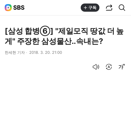
공유하기
통합검색
SBS
구독
[삼성 합병⑥] "제일모직 땅값 더 높
게" 주장한 삼성물산..속내는?
한세현 기자
2018. 3. 20. 21:00
음성으로 듣기
번역 설정
글씨크기 조절하기