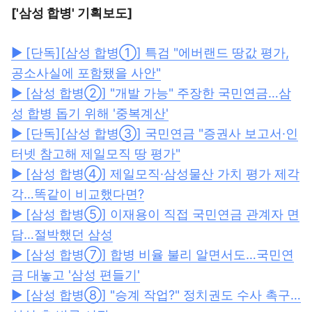
['삼성 합병' 기획보도]
▶ [단독][삼성 합병①] 특검 "에버랜드 땅값 평가,
공소사실에 포함됐을 사안"
▶ [삼성 합병②] "개발 가능" 주장한 국민연금…삼
성 합병 돕기 위해 '중복계산'
▶ [단독][삼성 합병③] 국민연금 "증권사 보고서·인
터넷 참고해 제일모직 땅 평가"
▶ [삼성 합병④] 제일모직·삼성물산 가치 평가 제각
각…똑같이 비교했다면?
▶ [삼성 합병⑤] 이재용이 직접 국민연금 관계자 면
담…절박했던 삼성
▶ [삼성 합병⑦] 합병 비율 불리 알면서도…국민연
금 대놓고 '삼성 편들기'
▶ [삼성 합병⑧] "승계 작업?" 정치권도 수사 촉구…