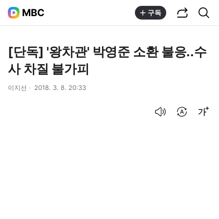
공유하기
통합검색
MBC
구독
[단독] '왕차관' 박영준 소환 불응..수
사 차질 불가피
이지선
2018. 3. 8. 20:33
음성으로 듣기
번역 설정
글씨크기 조절하기