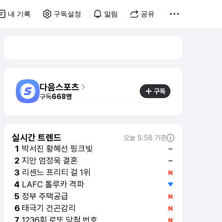
내 기록
구독설정
알림
공유
다음스포츠
구독
구독
668명
실시간 트렌드
오늘 5:58 기준
박서진 황혜선 핑크빛
1
지안 엄정욱 결혼
2
리센느 프리티 걸 1위
3
LAFC 톨루카 격파
4
정부 주택공급
5
태극기 건곤감리
6
1236회 로또 당첨 번호
7