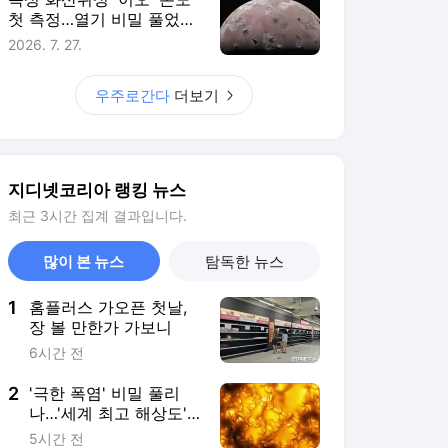
장 볼 만한가 가보니
6시간 전
2
'극한 폭염' 비밀 풀리
나…'세계 최고 해상도'
태양 표면 사진 공개
5시간 전
3
"애플의 '중국 메모리 카
드' 실패…삼성·SK하이
닉스만 웃었다"
12시간 전
4
[AI는 지금] 챗GPT 무료
'무제한' 선언…오픈AI,
구독 전략 다시 짠다
10시간 전
5
갤럭시 워치9·울트라2,
이통3사 지원금 비교해
보니
4시간 전