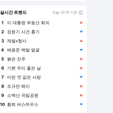
8
조규찬 해이
,신규
9
소백산 국립공원
,신규
10
황희 버스하우스
,하락
지디넷코리아
PICK
우주로간다
유미's 픽
우주서 본 지구
'극한 폭염' 비밀 풀리
나…'세계 최고 해상도' 태
양 표면 사진 공개
5시간 전
스페이스X 로켓, 결국 달과
충돌…연기도 포착 [우주로
간다]
1일 전