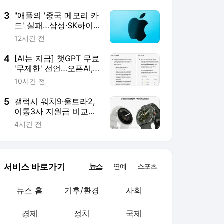
서비스 바로가기
뉴스
연예
스포츠
뉴스 홈
기후/환경
사회
경제
정치
국제
문화
IT/과학
인물
지식/칼럼
연재
배열설명서