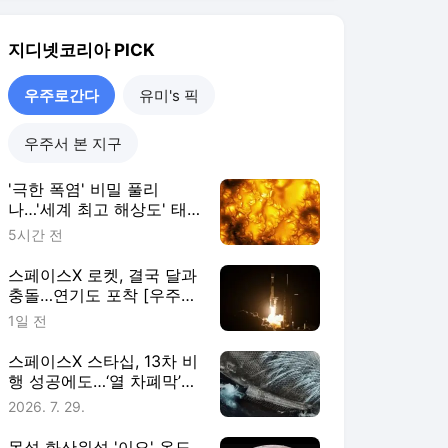
스페이스X 스타십, 13차 비
행 성공에도…‘열 차폐막’
난제는 여전 [우주로 간다]
2026. 7. 29.
목성 화산위성 '이오' 온도
첫 측정…열기 비밀 풀었다
[우주로 간다]
2026. 7. 27.
우주로간다
더보기
지디넷코리아 랭킹 뉴스
최근 3시간 집계 결과입니다.
많이 본 뉴스
탐독한 뉴스
1
홈플러스 가오픈 첫날,