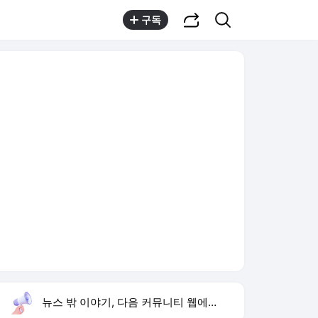
공유하기
검색
구독
뉴스 밖 이야기, 다음 커뮤니티 웹에서 보기
실시간 트렌드
오늘 12:19 기준
툴팁보기
1
이 대통령 부동산 회의
,신규
2
장윤기 사건 흉기
,하락
3
재벌x형사
,상승
4
배용준 백발 얼굴
,하락
5
붉은 진주
,신규
6
기쁜 우리 좋은 날
,신규
7
이런 엿 같은 사랑
,하락