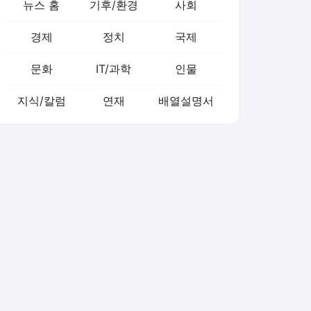
뉴스 홈
기후/환경
사회
경제
정치
국제
문화
IT/과학
인물
지식/칼럼
연재
배열설명서