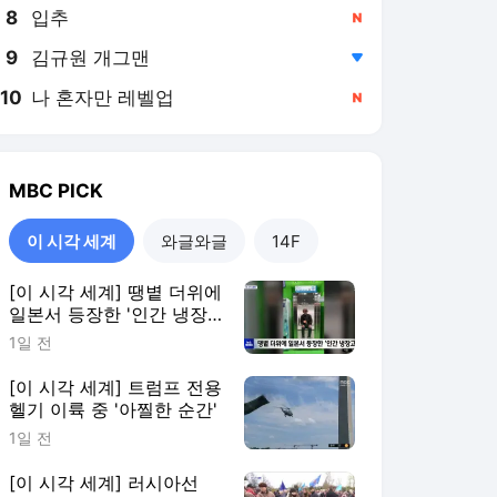
8
입추
,신규
9
김규원 개그맨
,하락
10
나 혼자만 레벨업
,신규
MBC
PICK
이 시각 세계
와글와글
14F
[이 시각 세계] 땡볕 더위에
일본서 등장한 '인간 냉장
고'
1일 전
[이 시각 세계] 트럼프 전용
헬기 이륙 중 '아찔한 순간'
1일 전
[이 시각 세계] 러시아선