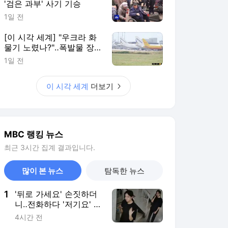
'검은 과부' 사기 기승
1일 전
[이 시각 세계] "우크라 화
물기 노렸나?"‥폭발물 장
착 드론 발견
1일 전
이 시각 세계
더보기
MBC 랭킹 뉴스
최근 3시간 집계 결과입니다.
많이 본 뉴스
탐독한 뉴스
1
'뒤로 가세요' 손짓하더
니‥전화하다 '저기요' 급
반전
4시간 전