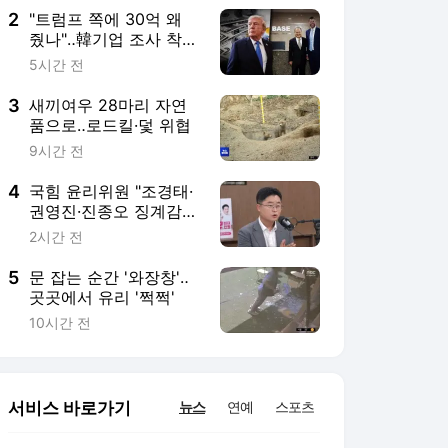
2
"트럼프 쪽에 30억 왜
줬나"‥韓기업 조사 착수
'술렁'
5시간 전
3
새끼여우 28마리 자연
품으로‥로드킬·덫 위협
9시간 전
4
국힘 윤리위원 "조경태·
권영진·진종오 징계감‥
위원장이 발표하면 믿겠
2시간 전
나"
5
문 잡는 순간 '와장창'‥
곳곳에서 유리 '쩍쩍'
10시간 전
서비스 바로가기
뉴스
연예
스포츠