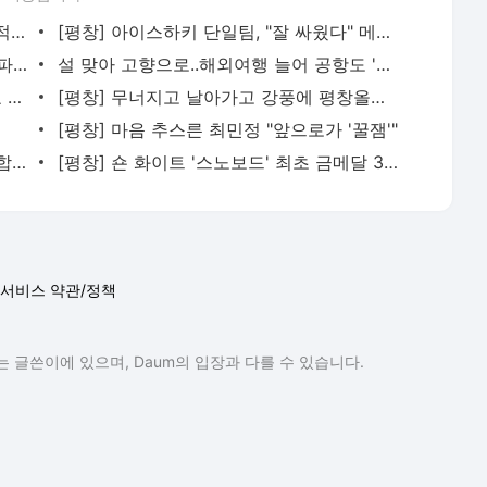
日 '독도는 일본땅' 초중고 강제 교육..법적 근거 완성
[평창] 아이스하키 단일팀, "잘 싸웠다" 메달만큼 값진 '첫 골'
국정원 출신 이사?..'낙하산' 이사들 경영파탄 책임론
설 맞아 고향으로..해외여행 늘어 공항도 '북적'
이학수 前 삼성 부회장 내일 소환..수임료 대납 조사
[평창] 무너지고 날아가고 강풍에 평창올림픽 '휘청'
[평창] 마음 추스른 최민정 "앞으로가 '꿀잼'"
北 태권도 시범단 MBC 공연..실전 같은 합동시범
[평창] 숀 화이트 '스노보드' 최초 금메달 3개 획득 경기 영상
서비스 약관/정책
 글쓴이에 있으며, Daum의 입장과 다를 수 있습니다.