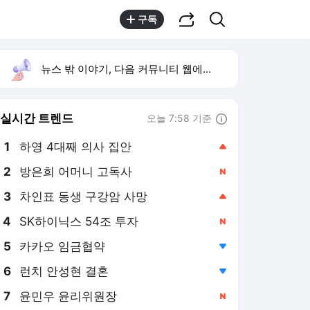
공유하기
검색
구독
뉴스 밖 이야기, 다음 커뮤니티 웹에서 보기
실시간 트렌드
오늘 7:58 기준
툴팁보기
1
하영 4대째 의사 집안
,상승
2
방은희 어머니 고독사
,신규
3
차인표 동생 구강암 사망
,상승
4
SK하이닉스 54조 투자
,신규
5
카카오 임금협약
,하락
6
런치 안성현 결혼
,하락
7
윤민우 윤리위원장
,신규