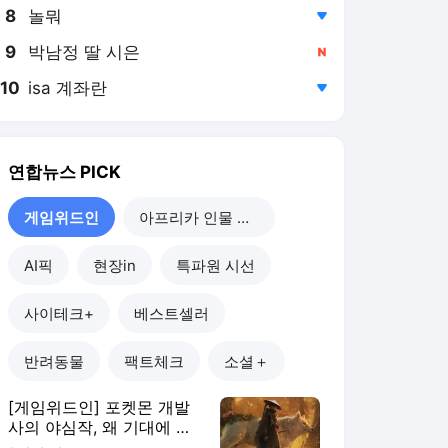
8
놀뭐
,하락
9
박남정 딸 시은
,신규
10
isa 계좌란
,하락
연합뉴스
PICK
게임위드인
아프리카 인물 열전
AI픽
현장in
특파원 시선
사이테크+
베스트셀러
반려동물
팩트체크
소셜＋
[게임위드인] 포켓몬 개발
사의 야심작, 왜 기대에 못
미쳤나