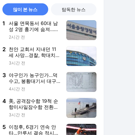
많이 본 뉴스
탐독한 뉴스
1
서울 면목동서 60대 남
성 2명 흉기에 숨져…지
인 사이 추정(종합)
2시간 전
2
천안 교회서 지내던 11
세 사망…경찰, 학대치사
여부 수사(종합)
3시간 전
3
야구인가 농구인가…덕
수고, 봉황대기서 대구
북구SC에 42-0 승리
4시간 전
4
美, 공격잠수함 19척 순
항미사일잠수함 전환…
中 견제 강화
3시간 전
5
이정후, 6경기 연속 안
타…만루서 결승 적시타