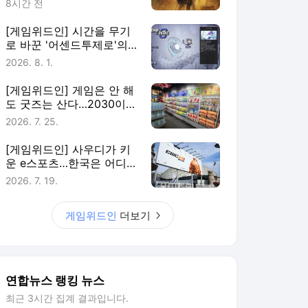
8시간 전
[게임위드인] 시간을 무기
로 바꾼 '어센드투제로'의
실험
2026. 8. 1.
[게임위드인] 게임은 안 해
도 굿즈는 산다…2030이
게임에 남는 법
2026. 7. 25.
[게임위드인] 사우디가 키
운 e스포츠…한국은 어디에
있나
2026. 7. 19.
게임위드인
더보기
연합뉴스 랭킹 뉴스
최근 3시간 집계 결과입니다.