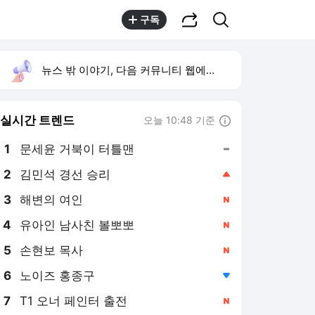
공유하기
검색
구독
뉴스 밖 이야기, 다음 커뮤니티 웹에서 보기
실시간 트렌드
오늘 10:48 기준
툴팁보기
1
문세윤 거북이 터틀맨
,유지
2
김민석 경선 승리
,상승
3
해변의 여인
,신규
4
유아인 남사친 볼뽀뽀
,신규
5
손현보 목사
,신규
6
노이즈 홍종구
,하락
7
T1 오너 페인터 출전
,신규