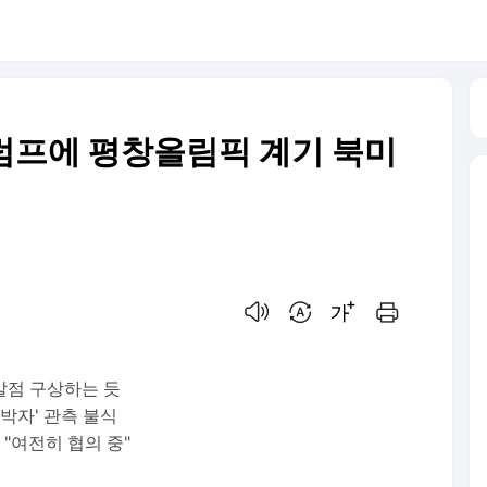
.트럼프에 평창올림픽 계기 북미
음성으로 듣기
번역 설정
글씨크기 조절하기
인쇄하기
발점 구상하는 듯
박자' 관측 불식
 "여전히 협의 중"