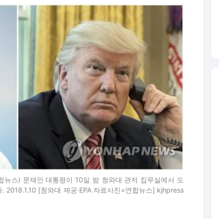
합뉴스) 문재인 대통령이 10일 밤 청와대 관저 집무실에서 도
18.1.10 [청와대 제공·EPA 자료사진=연합뉴스] kjhpress