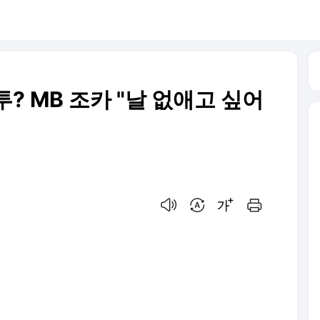
투? MB 조카 "날 없애고 싶어
음성으로 듣기
번역 설정
글씨크기 조절하기
인쇄하기