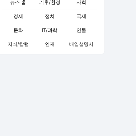
뉴스 홈
기후/환경
사회
경제
정치
국제
문화
IT/과학
인물
지식/칼럼
연재
배열설명서