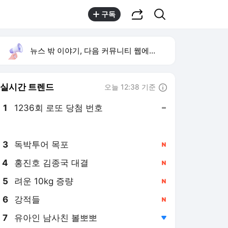
공유하기
검색
구독
뉴스 밖 이야기, 다음 커뮤니티 웹에서 보기
실시간 트렌드
오늘 12:38 기준
툴팁보기
1
1236회 로또 당첨 번호
,유지
2
박지민 아나운서
,상승
3
독박투어 목포
,신규
4
홍진호 김종국 대결
,신규
5
려운 10kg 증량
,신규
6
강적들
,신규
7
유아인 남사친 볼뽀뽀
,하락