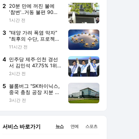
2
20분 만에 꺼진 불에
'참변'‥거동 불편 90대
·60대 모녀 숨져
1시간 전
3
"태양 가려 폭염 막자"
"최후의 수단, 프로젝트
헤일메리" [기후인사이
11시간 전
트 40 | 인싸M]
4
민주당 제주·인천 경선
서 김민석 47.75% 1위‥
정청래 42.08%·송영길
2시간 전
10.17%
5
블룸버그 "SK하이닉스,
중국 충칭 공장 지분 매
각 등 검토"
3시간 전
서비스 바로가기
뉴스
연예
스포츠