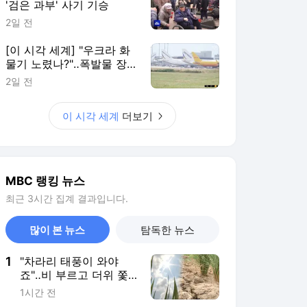
'검은 과부' 사기 기승
2일 전
[이 시각 세계] "우크라 화
물기 노렸나?"‥폭발물 장
착 드론 발견
2일 전
이 시각 세계
더보기
MBC 랭킹 뉴스
최근 3시간 집계 결과입니다.
많이 본 뉴스
탐독한 뉴스
1
"차라리 태풍이 와야
죠"‥비 부르고 더위 쫓
을 '효자 태풍'은 언제?
1시간 전