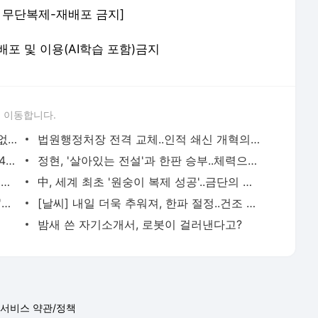
om) 무단복제-재배포 금지]
 재배포 및 이용(AI학습 포함)금지
 이동합니다.
[단독] 다스 내 권력 암투? MB 조카 "날 없애고 싶어한다"
법원행정처장 전격 교체..인적 쇄신 개혁의 신호탄
포항제철소 가스 흡입, 외주업체 노동자 4명 질식사
정현, '살아있는 전설'과 한판 승부..체력으로 넘는다
"환영합니다" 남북 아이스하키 단일팀 선수촌에서 첫 만남
中, 세계 최초 '원숭이 복제 성공'..금단의 선까지?
30년간의 성폭력 징역 175년 선고..'미투'가 바꿨다
[날씨] 내일 더욱 추워져, 한파 절정..건조 특보 확대
밤새 쓴 자기소개서, 로봇이 걸러낸다고?
서비스 약관/정책