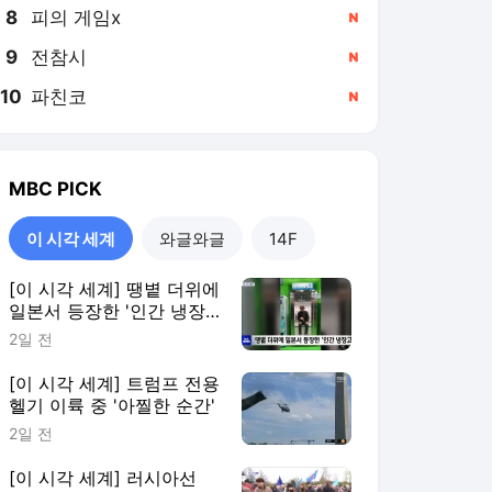
8
피의 게임x
,신규
9
전참시
,신규
10
파친코
,신규
MBC
PICK
이 시각 세계
와글와글
14F
[이 시각 세계] 땡볕 더위에
일본서 등장한 '인간 냉장
고'
2일 전
[이 시각 세계] 트럼프 전용
헬기 이륙 중 '아찔한 순간'
2일 전
[이 시각 세계] 러시아선