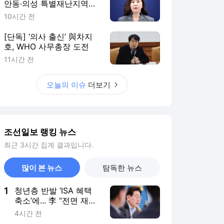
안동·의성 특별재난지역으
로 선포
10시간 전
[단독] ‘의사 출신’ 與차지
호, WHO 사무총장 도전
11시간 전
오늘의 이슈
더보기
조선일보 랭킹 뉴스
최근 3시간 집계 결과입니다.
많이 본 뉴스
탐독한 뉴스
1
청년층 반발 ‘ISA 혜택
축소’에... 李 “전면 재검
토하라” 질타
4시간 전