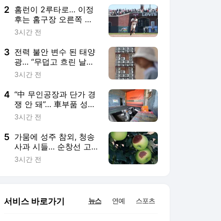
2
홈런이 2루타로… 이정
후는 홈구장 오른쪽 담
장이 밉다
3시간 전
3
전력 불안 변수 된 태양
광… “무덥고 흐린 날이
가장 걱정”
3시간 전
4
“中 무인공장과 단가 경
쟁 안 돼”… 車부품 성지,
공장 20% 멈췄다
3시간 전
5
가뭄에 성주 참외, 청송
사과 시들… 순창선 고
추 농사 직격탄
3시간 전
서비스 바로가기
뉴스
연예
스포츠