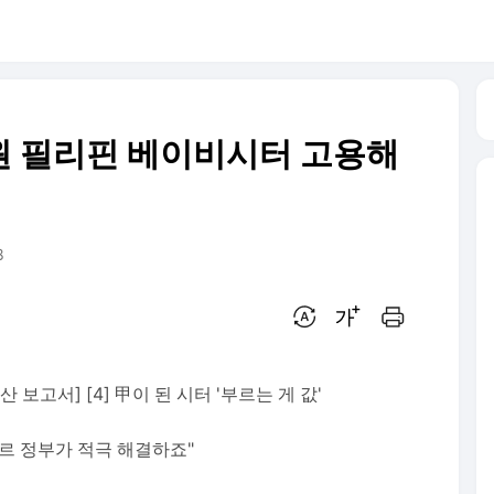
만원 필리핀 베이비시터 고용해
8
번역 설정
글씨크기 조절하기
인쇄하기
보고서] [4] 甲이 된 시터 '부르는 게 값'
르 정부가 적극 해결하죠"