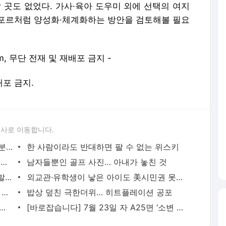
 곳도 없었다. 가사·육아 도우미 외에 선택의 여지
포르처럼 양성화·체계화하는 방안을 검토해볼 필요
.com, 무단 전재 및 재배포 금지 -
배포 금지.
론사로 이동합니다.
알고 먹으면 더 맛있다… 문어 삼총사 구분법과 부드러운 숙회·세계 문어 요리 레시피
한 사람이라도 반대하면 팔 수 없는 위스키
30마리에서 130마리로… 멸종 위기서 되살아난 러시아 ‘표범의 땅’
남자들뿐인 골프 사진… 아내가 놓친 것
[팔면봉] 與 당대표 후보들 상호 고소·고발 예고 10건 넘어. 외
외교관·유학생이 낳은 아이도 美시민권 못 받아
6·25 전장의 ‘UNKNOWN’… 美, 800번째 이름 찾아줬다
밥상 덮친 극한더위… 히트플레이션 공포
택 공급, 기존 사고 벗어나 과감히 실천”
[바로잡습니다] 7월 23일 자 A25면 ‘소변 냄새로 전립선암을 조기 진단하는 기술 개발’ 기사에서