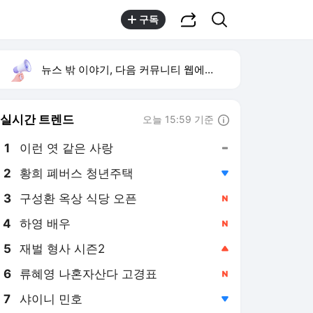
공유하기
검색
구독
뉴스 밖 이야기, 다음 커뮤니티 웹에서 보기
실시간 트렌드
오늘 15:59 기준
툴팁보기
1
이런 엿 같은 사랑
,유지
2
황희 폐버스 청년주택
,하락
3
구성환 옥상 식당 오픈
,신규
4
하영 배우
,신규
5
재벌 형사 시즌2
,상승
6
류혜영 나혼자산다 고경표
,신규
7
샤이니 민호
,하락