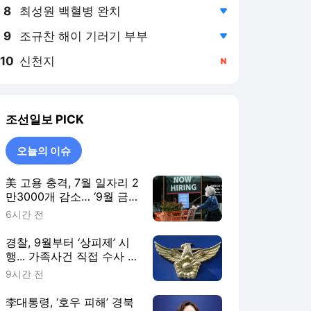
8
최성원 백혈병 완치
,하락
9
조규찬 해이 기러기 부부
,하락
10
신천지
,신규
조선일보
PICK
오늘의 이슈
美 고용 충격, 7월 일자리 2
만3000개 감소… ‘9월 금
리 인상’ 제동 걸리나
6시간 전
경찰, 9월부터 ‘상피제’ 시
행... 가족사건 직접 수사 못
한다
9시간 전
李대통령, ‘호우 피해’ 경북