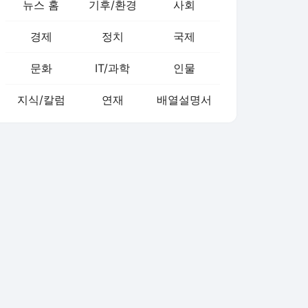
뉴스 홈
기후/환경
사회
경제
정치
국제
문화
IT/과학
인물
지식/칼럼
연재
배열설명서