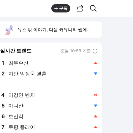
공유하기
검색
구독
뉴스 밖 이야기, 다음 커뮤니티 웹에서 보기
실시간 트렌드
오늘 10:59 기준
툴팁보기
1
최우수산
,상승
2
지안 엄정욱 결혼
,하락
3
김민석 강원·TK 승리
,상승
4
이강인 벤치
,신규
5
마니산
,하락
6
보신각
,상승
7
쿠팡 플레이
,상승