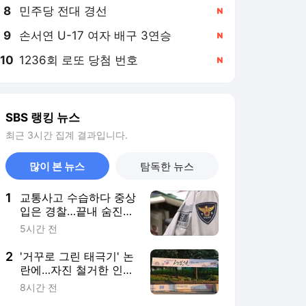
8
민주당 전대 경선
,신규
9
손서연 U-17 여자 배구 3연승
,신규
10
1236회 로또 당첨 번호
,신규
SBS 랭킹 뉴스
최근 3시간 집계 결과입니다.
많이 본 뉴스
탐독한 뉴스
1
교통사고 수습하다 중상
입은 경찰…끝내 숨진
채 발견
5시간 전
2
'거꾸로 그린 태극기' 논
란에…자진 철거한 인천
시 해명
8시간 전