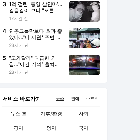
3
1억 걸린 '통영 살인마'…
걸음걸이 보니 "오른쪽
평발"
12시간 전
4
인공그늘막보다 효과 좋
았다…"더 시원" 주변 온
도도 뚝
23시간 전
5
"도와달라" 다급한 외
침…"이건 기적" 울컥하
게 한 장면
23시간 전
서비스 바로가기
뉴스
연예
스포츠
뉴스 홈
기후/환경
사회
경제
정치
국제