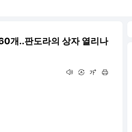
760개..판도라의 상자 열리나
음성으로 듣기
번역 설정
글씨크기 조절하기
인쇄하기