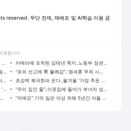
 rights reserved. 무단 전재, 재배포 및 AI학습 이용 금
 이동합니다.
대법원 추가조사위 "법관 독립 침해 문건 다수 발견"
카메라에 포착된 김태년 쪽지..노동부 장관에 전한 말은?
"조명은? 음악 들어볼까요?" 현송월, 美 음향장비 요청
"유죄 선고에 靑 불쾌감"..'원세훈 무죄 시나리오' 있었나?
"친구가 시켜 친구 어머니 살해..돈 받았다" 충격 진술
초강력 북극한파 온다..올겨울 '가장 추운 한 주'
김정은 사진 화형식..현송월, 시위 모습에 '굳은 표정'
"우리 집인 줄"..이웃집에 들어가 부녀자 성폭행 시도
호, 연극배우 김은영씨와 이혼 "떨어져 살다 보니 소원해져"
"저예요" 기억 잃은 여성 위해 5년간 아들 연기한 경찰