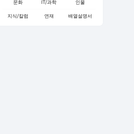
문화
IT/과학
인물
지식/칼럼
연재
배열설명서