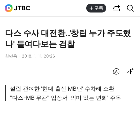
공유하기
통합검색
JTBC
구독
다스 수사 대전환..'창립 누가 주도했
나' 들여다보는 검찰
한민용
2018. 1. 11. 20:26
번역 설정
글씨크기 조절하기
설립 관여한 '현대 출신 MB맨' 수차례 소환
"다스-MB 무관" 입장서 '의미 있는 변화' 주목