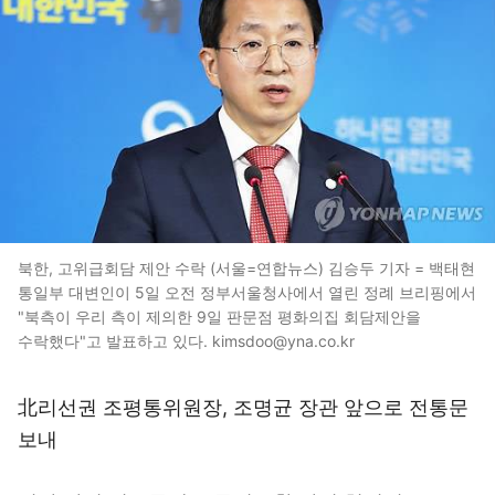
북한, 고위급회담 제안 수락 (서울=연합뉴스) 김승두 기자 = 백태현
통일부 대변인이 5일 오전 정부서울청사에서 열린 정례 브리핑에서
"북측이 우리 측이 제의한 9일 판문점 평화의집 회담제안을
수락했다"고 발표하고 있다. kimsdoo@yna.co.kr
北리선권 조평통위원장, 조명균 장관 앞으로 전통문
보내