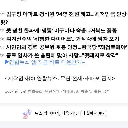
☞
압구정 아파트 경비원 94명 전원 해고…최저임금 인상
탓?
☞
美 덮친 한파에 '냉동' 이구아나 속출…거북도 꽁꽁
☞
피겨선수의 '위험한 다이어트'…거식증에 평창 포기
☞
시민단체 경력 공무원 호봉 인정…한국당 "재검토해야"
☞
동료 엽사가 쏜 총탄에 맞아 사망…"멧돼지로 착각"
▶연합뉴스 앱 지금 바로 다운받기~
<저작권자(c) 연합뉴스, 무단 전재-재배포 금지>
Copyright © 연합뉴스. 무단전재 -재배포, AI 학습 및 활용 금지
뉴스 밖 이야기, 다음 커뮤니티 웹에서 보기