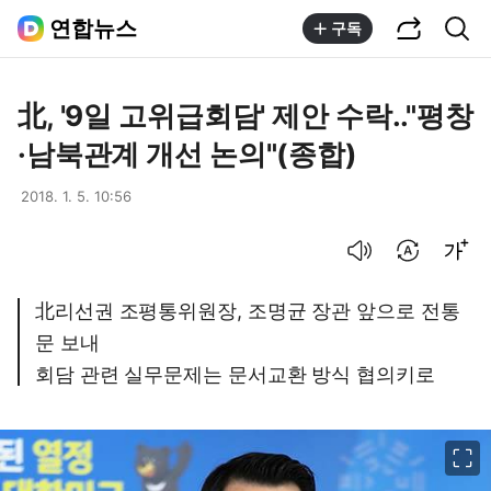
공유하기
통합검색
연합뉴스
구독
北, '9일 고위급회담' 제안 수락.."평창
·남북관계 개선 논의"(종합)
2018. 1. 5. 10:56
음성으로 듣기
번역 설정
글씨크기 조절하기
北리선권 조평통위원장, 조명균 장관 앞으로 전통
문 보내
회담 관련 실무문제는 문서교환 방식 협의키로
이미지 크게 보기