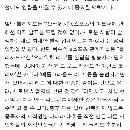
정에도 영향을 미칠 수 있기에 중요한 맥락이다.
일단 블리자드는 "'오버워치' e스포츠의 파트너에 관
해선 아직 발표를 드릴 것이 없다. 새로운 사항이 발
생하는대로 최대한 빨리 업데이트를 하겠다"는 공식
입장을 밝혔다. 한편 복수의 e스포츠 관계자들은 "블
리자드로선 '오버워치 리그'를 전담할 방송사가 필요
했는데, OGN이 기존 '리그 오브 레전드 챔피언스 코
리아'뿐 아니라 '배틀그라운드 리그' 등을 출범시키면
서 '오버워치 리그'에 대한 비중이 줄어들 것으로 우
려, 새로운 사업자를 찾은 것 같다"라면서도 "사실 현
재의 기틀을 만든 파트너를 배제한 것은 'IP권자의 독
주'라고 볼 수 있다. 향후 이런 일이 반복되지 않도록,
종목사의 저작권뿐 아니라 대회를 직접 만든 다른 사
업자들의 저작인접권과 시연권 등의 권리도 충분히