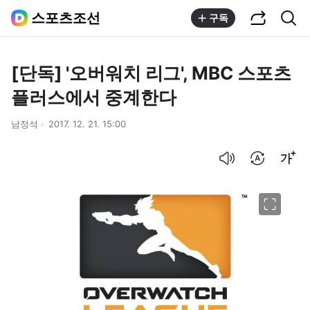
공유하기
통합검색
스포츠조선
구독
[단독] '오버워치 리그', MBC 스포츠
플러스에서 중계한다
남정석
2017. 12. 21. 15:00
음성으로 듣기
번역 설정
글씨크기 조절하기
이미지 크게 보기