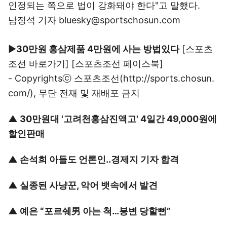
인정되는 쪽으로 법이 강화돼야 한다"고 말했다.
남정석 기자 bluesky@sportschosun.com
▶
30만원 홍삼제품 4만원에 사는 방법있다
[
스포츠
조선 바로가기
] [
스포츠조선 페이스북
]
- Copyrightsⓒ
스포츠조선(http://sports.chosun.
com/)
, 무단 전재 및 재배포 금지
▲
30만원대 '고려천홍삼진액고' 4일간 49,000원에
할인판매
▲
손석희 아들도 언론인..경제지 기자 합격
▲
실종된 사냥꾼, 악어 뱃속에서 발견
▲
예은 “포르쉐男 아는 척…봉변 당할뻔”