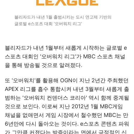
블리자드가 내년 1월 출범시키는 도시 연고제 기반의
글로벌 e스포츠 대회 '오버워치 리그'
블리자드가 내년 1월부터 새롭게 시작하는 글로벌 e
스포츠 대회인 '오버워치 리그'가 MBC 스포츠 채널
을 통해 방송될 것으로 알려졌다.
또 '오버워치'를 활용해 OGN이 지난 2년간 주최했던
APEX 리그를 흡수 통합시켜 내년 3월부터 새롭게 출
범하는 '오버워치 컨덴더스 코리아' 역시 함께 중계될
것으로 보인다. 이로써 지난 2012년 1월 MBC게임
채널을 없애면서 게임 시장에서 철수했던 MBC는 만
6년만에 다시 돌아오는 것이다. e스포츠 콘텐츠 파워
가 그만큼 커졌다는 방증이라는 면에서 긍정적인 신