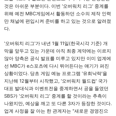
것은 아쉬운 부분이다. 이번 '오버워치 리그' 중계를
위해 예전 MBC게임에서 활동하던 소수의 제작 인력
만 채널에 편입시켜 준비를 하고 있는 것으로 알려졌
다.
'오버워치 리그'가 내년 1월 11일(한국시각 기준) 개
막을 앞두고 있는 가운데 아직 최종 계약에는 이르지
않아 양측은 공식 발표를 미루고 있지만 이미 업계에
선 MBC가 e스포츠에 다시 뛰어든다는 얘기가 퍼진
상황이었다. 당초 게임 예능 프로그램 '유희낙락'을
지난해 12월부터 시작했고, '오버워치 월드컵' 국가
대표 발대식과 이벤트전을 중계하면서 공을 들였던
SBS가 '오버워치 리그' 중계를 할 것이라는 추측이
나왔지만, 예상을 깨고 또 다른 3자가 등장한 것이다.
업계 사정을 잘 아는 한 관계자는 "새로운 경영진으