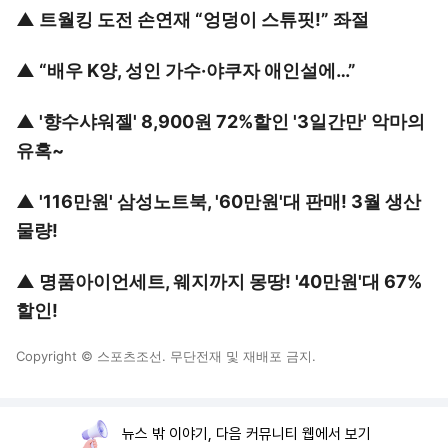
▲
트월킹 도전 손연재 “엉덩이 스튜핏!” 좌절
▲
“배우 K양, 성인 가수·야쿠자 애인설에…”
▲
'향수샤워젤' 8,900원 72%할인 '3일간만' 악마의
유혹~
▲
'116만원' 삼성노트북, '60만원'대 판매! 3월 생산
물량!
▲
명품아이언세트, 웨지까지 몽땅! '40만원'대 67%
할인!
Copyright © 스포츠조선. 무단전재 및 재배포 금지.
뉴스 밖 이야기, 다음 커뮤니티 웹에서 보기