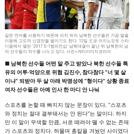
같은 언어를 사용하기 때문에 피치 위의 남북한 선수들은 가끔 말을
이용해 고도의 신경전을 벌이기도 한다. 12일 도쿄 아지노모토 스타
디움에서 열린 ‘2017 E-1챔피언십’ 남북대결이 끝난 뒤 남북한의 남
자 선수들이 악수를 나누고 있다. 사진=게티이미지코리아
■ 남북한 선수들 어떤 말 주고 받았나 북한 선수들 특
유의 어투·억양으로 위협 김진수, 참다참다 “너 몇 살
이냐” 되받아 두 살 아래 박명성에 “형이다” 상황 종료
여자 선수들은 아예 인사 한 마디 안 나눠
스포츠를 논할 때 빠지지 않는 문장이 있다. “스포츠
와 정치는 절대 결부돼서는 안 된다”는 말이다. 하지
만 이 말이 무색할 만큼, 서로 떼려야 뗄 수 없는 존재
가 스포츠와 정치다. 하물며 총칼을 겨눴던 사이였다