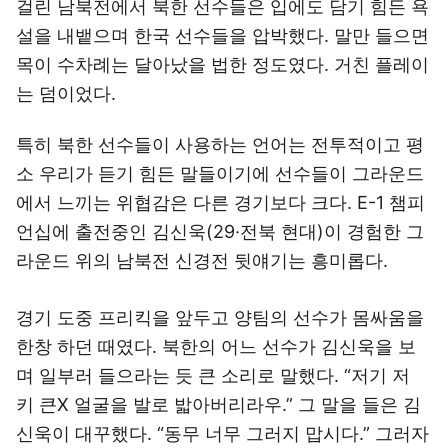
걸린 남북전에서 북한 선수들은 입에도 담기 힘든 욕
설을 내뱉으며 한국 선수들을 압박했다. 말만 들으면
목이 수차례는 달아났을 법한 정도였다. 거친 플레이
는 덤이었다.
특히 북한 선수들이 사용하는 언어는 전투적이고 평
소 우리가 듣기 힘든 말들이기에 선수들이 그라운드
에서 느끼는 위협감은 다른 경기보다 크다. E-1 챔피
언십에 출전중인 김신욱(29·전북 현대)이 경험한 그
라운드 위의 남북전 신경전 뒷얘기는 흥미롭다.
경기 도중 프리킥을 앞두고 양팀의 선수가 몸싸움을
한창 하던 때였다. 북한의 어느 선수가 김신욱을 보
며 일부러 들으라는 듯 큰 소리로 말했다. “저기 저
키 큰X 얼굴을 발로 밟아버리라우.” 그 말을 들은 김
신욱이 대꾸했다. “동무 너무 그러지 맙시다.” 그러자