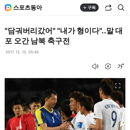
공유하기
통합검색
스포츠동아
구독
"담궈버리갔어" "내가 형이다"..말 대
포 오간 남북 축구전
2017. 12. 15. 05:45
음성으로 듣기
번역 설정
글씨크기 조절하기
이미지 크게 보기