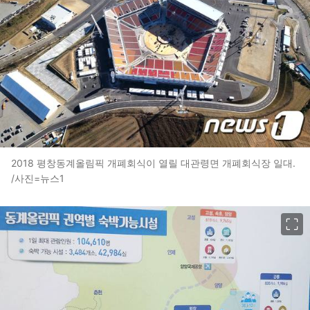
2018 평창동계올림픽 개폐회식이 열릴 대관령면 개폐회식장 일대.
/사진=뉴스1
이미지 크게 보기