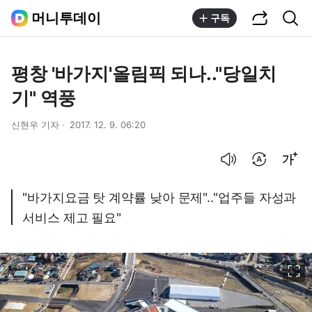
공유하기
통합검색
머니투데이
구독
평창 '바가지'올림픽 되나.."당일치
기" 역풍
신현우 기자
2017. 12. 9. 06:20
음성으로 듣기
번역 설정
글씨크기 조절하기
"바가지요금 탓 계약률 낮아 문제".."업주들 자성과
서비스 제고 필요"
이미지 크게 보기