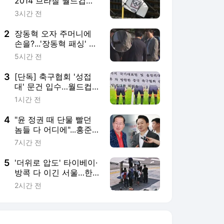
2014 브라질 월드컵
·2012 런던 올림픽 예선
3시간 전
전 등 심판에 수차례 성
접대
2
장동혁 오자 주머니에
손을?...'장동혁 패싱' 해
명한 박수민 "오해"
5시간 전
3
[단독] 축구협회 '성접
대' 문건 입수…월드컵·
올림픽 심판까지
1시간 전
4
"윤 정권 때 단물 빨던
놈들 다 어디에"...홍준표
"원희룡도 정치무상 느
7시간 전
꼈을 것"
5
'더위로 압도' 타이베이·
방콕 다 이긴 서울…한
반도 왜 이래
2시간 전