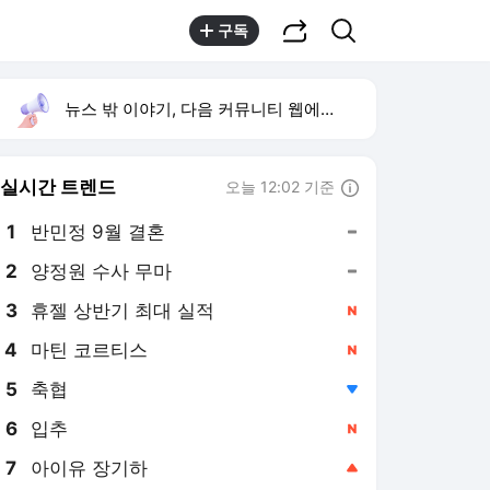
공유하기
검색
구독
뉴스 밖 이야기, 다음 커뮤니티 웹에서 보기
실시간 트렌드
오늘 12:02 기준
툴팁보기
1
반민정 9월 결혼
,유지
2
양정원 수사 무마
,유지
3
휴젤 상반기 최대 실적
,신규
4
마틴 코르티스
,신규
5
축협
,하락
6
입추
,신규
7
아이유 장기하
,상승