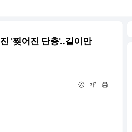
지진 '찢어진 단층'..길이만
번역 설정
글씨크기 조절하기
인쇄하기