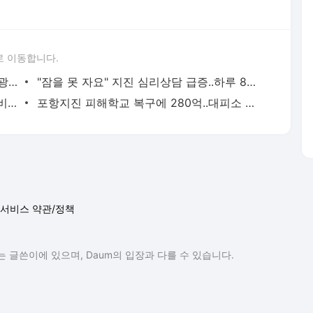
로 이동합니다.
지진피해 포항 상권·경제 정상화한다..관광지 손님 조금씩 늘어
"잠을 못 자요" 지진 심리상담 급증..하루 800건 넘어
정부, '지진 피해' 포항 흥해초 등에 복구비 280억 지원
포항지진 피해학교 복구에 280억..대피소 '특등급' 내진 적용
서비스 약관/정책
 글쓴이에 있으며, Daum의 입장과 다를 수 있습니다.