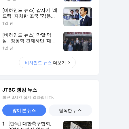
[비하인드 뉴스] 갑자기 '레
드팀' 자처한 조국 "김용범
책임 물어야"
1일 전
[비하인드 뉴스] 막말·멱
살…장동혁 견제하던 '대안
과미래' 자멸하나
1일 전
비하인드 뉴스
더보기
JTBC 랭킹 뉴스
최근 3시간 집계 결과입니다.
많이 본 뉴스
탐독한 뉴스
1
[단독] 대한축구협회,