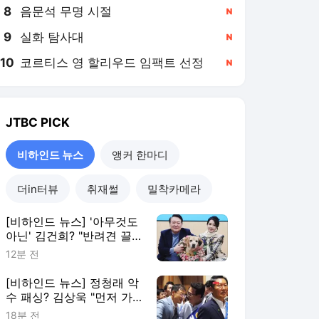
8
음문석 무명 시절
,신규
9
실화 탐사대
,신규
10
코르티스 영 할리우드 임팩트 선정
,신규
JTBC
PICK
비하인드 뉴스
앵커 한마디
더in터뷰
취재썰
밀착카메라
[비하인드 뉴스] '아무것도
아닌' 김건희? "반려견 끌
고가 공사 지시"
12분 전
[비하인드 뉴스] 정청래 악
수 패싱? 김상욱 "먼저 가
서 인사한 게 팩트"
18분 전