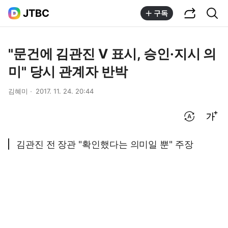
공유하기
통합검색
JTBC
구독
"문건에 김관진 V 표시, 승인·지시 의
미" 당시 관계자 반박
김혜미
2017. 11. 24. 20:44
번역 설정
글씨크기 조절하기
김관진 전 장관 "확인했다는 의미일 뿐" 주장