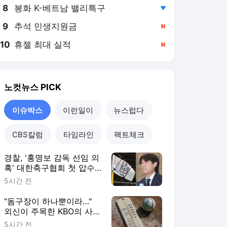
8
봉화 K-베트남 밸리특구
,하락
9
추석 민생지원금
,신규
10
휴젤 최대 실적
,신규
노컷뉴스
PICK
이슈박스
이런일이
뉴스럽다
CBS칼럼
타임라인
팩트체크
경찰, '홍명보 감독 선임 의
혹' 대한축구협회 첫 압수
수색
5시간 전
"돔구장이 하나뿐이라…"
외신이 주목한 KBO의 사상
첫 '폭염 휴업'
5시간 전