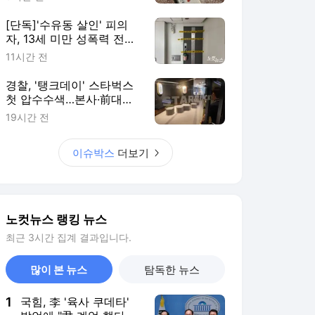
[단독]'수유동 살인' 피의
자, 13세 미만 성폭력 전력
15회
11시간 전
경찰, '탱크데이' 스타벅스
첫 압수수색…본사·前대표
대상(종합)
19시간 전
이슈박스
더보기
노컷뉴스 랭킹 뉴스
최근 3시간 집계 결과입니다.
많이 본 뉴스
탐독한 뉴스
1
국힘, 李 '육사 쿠데타'