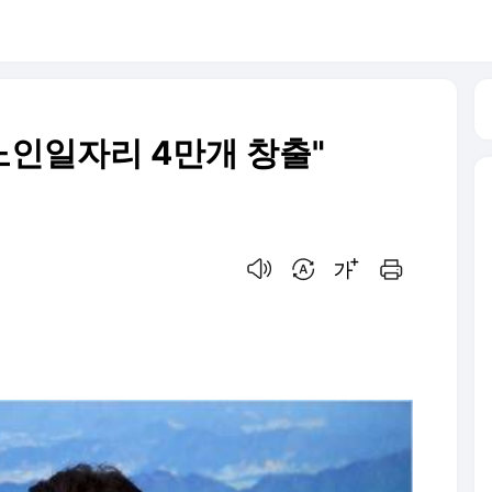
노인일자리 4만개 창출"
음성으로 듣기
번역 설정
글씨크기 조절하기
인쇄하기