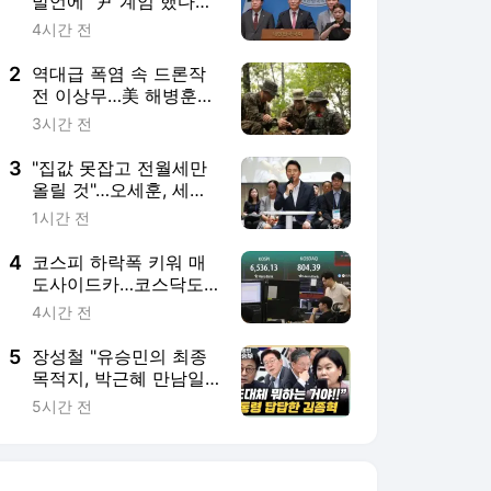
발언에 "尹 계엄 했다고
서울대 없앴나"
4시간 전
2
역대급 폭염 속 드론작
전 이상무…美 해병훈련
공개
3시간 전
3
"집값 못잡고 전월세만
올릴 것"…오세훈, 세제
개편안 거듭 비판(종합)
1시간 전
4
코스피 하락폭 키워 매
도사이드카…코스닥도
나흘만에 반락
4시간 전
5
장성철 "유승민의 최종
목적지, 박근혜 만남일
수도"[한판승부]
5시간 전