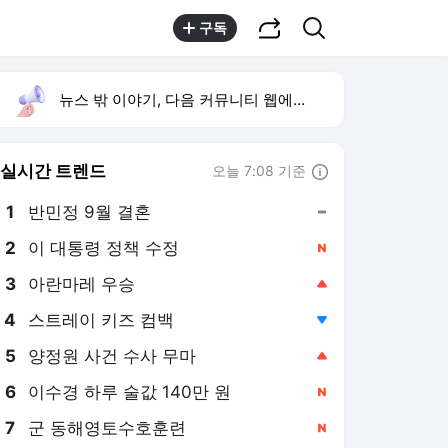
공유하기
검색
구독
뉴스 밖 이야기, 다음 커뮤니티 웹에서 보기
실시간 트렌드
오늘 7:08 기준
툴팁보기
1
반민정 9월 결혼
,유지
2
이 대통령 정책 수정
,신규
4
스트레이 키즈 컴백
,하락
5
양정원 사건 수사 무마
,상승
6
이수경 하루 술값 140만 원
,신규
7
군 동해영토수호훈련
,신규