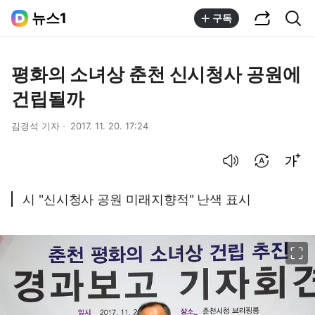
공유하기
통합검색
뉴스1
구독
평화의 소녀상 춘천 신시청사 공원에
건립될까
김경석 기자
2017. 11. 20. 17:24
음성으로 듣기
번역 설정
글씨크기 조절하기
시 "신시청사 공원 미래지향적" 난색 표시
이미지 크게 보기