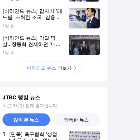
[비하인드 뉴스] 갑자기 '레
드팀' 자처한 조국 "김용범
책임 물어야"
1일 전
[비하인드 뉴스] 막말·멱
살…장동혁 견제하던 '대안
과미래' 자멸하나
1일 전
비하인드 뉴스
더보기
JTBC 랭킹 뉴스
최근 3시간 집계 결과입니다.
많이 본 뉴스
탐독한 뉴스
1
[단독] 축구협회 '성접