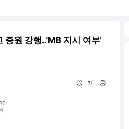
 증원 강행..'MB 지시 여부'
번역 설정
글씨크기 조절하기
인쇄하기
 판단
겨