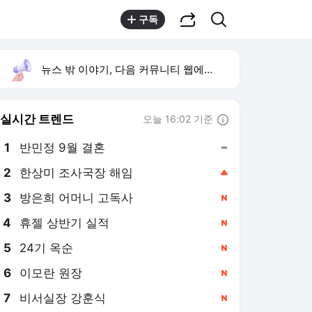
공유하기
검색
구독
뉴스 밖 이야기, 다음 커뮤니티 웹에서 보기
실시간 트렌드
오늘 16:02 기준
툴팁보기
1
반민정 9월 결혼
,유지
2
한상미 조사국장 해임
,상승
3
방은희 어머니 고독사
,신규
4
휴젤 상반기 실적
,신규
5
24기 옥순
,신규
6
이모란 원장
,신규
7
비서실장 강훈식
,신규