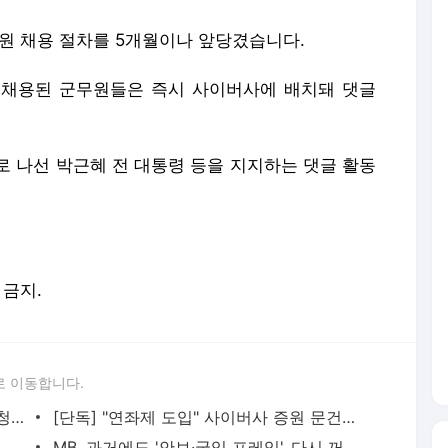
무원 채용 절차를 5개월이나 앞당겼습니다.
, 채용된 군무원들은 즉시 사이버사에 배치돼 댓글
로 나선 박근혜 전 대통령 등을 지지하는 댓글 활동
 금지.
로 이동합니다.
[단독] 김관진, '댓글' 군무원 채용 과정 '청와대 승인' 받아
[단독] "연좌제 도입" 사이버사 증원 문건에 '수상한 손글씨'
박 전 대통령, 오늘도 "국민 단합" 내세우며 여론전
MB, 과거에도 '안보·국익 프레임'..다시 꺼낸 위기대응법