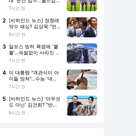
대' 문건 입수…월드컵·
올림픽 심판까지
7시간 전
2
[비하인드 뉴스] 정청래
악수 패싱? 김상욱 "먼
저 가서 인사한 게 팩트"
6시간 전
3
알프스 빙하 폭염에 '콸
콸'…속절없이 사라진 관
광 명소
7시간 전
4
이 대통령 "객관식이 아
이들 망쳐"…수능 '대수
술' 시동
7시간 전
5
[비하인드 뉴스] '아무것
도 아닌' 김건희? "반려
견 끌고가 공사 지시"
6시간 전