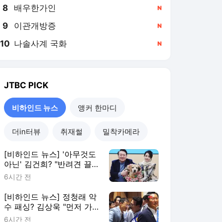
8
배우한가인
,신규
9
이관개방증
,신규
10
나솔사계 국화
,신규
JTBC
PICK
비하인드 뉴스
앵커 한마디
더in터뷰
취재썰
밀착카메라
[비하인드 뉴스] '아무것도
아닌' 김건희? "반려견 끌
고가 공사 지시"
6시간 전
[비하인드 뉴스] 정청래 악
수 패싱? 김상욱 "먼저 가
서 인사한 게 팩트"
6시간 전