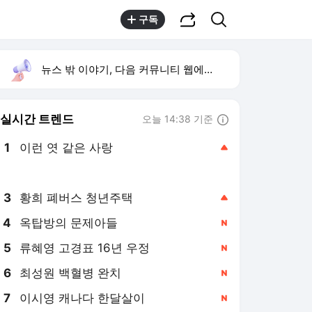
공유하기
검색
구독
뉴스 밖 이야기, 다음 커뮤니티 웹에서 보기
실시간 트렌드
오늘 14:38 기준
툴팁보기
1
이런 엿 같은 사랑
,상승
2
이 대통령 재검토 지시
,상승
3
황희 폐버스 청년주택
,상승
4
옥탑방의 문제아들
,신규
5
류혜영 고경표 16년 우정
,신규
6
최성원 백혈병 완치
,신규
7
이시영 캐나다 한달살이
,신규