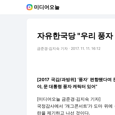
미디어오늘
자유한국당 "우리 풍자
금준경·김지숙 기자
2017. 11. 11. 16:12
[2017 국감/과방위] ‘풍자’ 편향됐다며
야, 문 대통령 풍자 캐릭터 있어”
[미디어오늘
금준경·김지숙 기자
]
국정감사에서
‘
개그콘서트
’
가 도마 위에
란을 제기하고 나선 것이다.