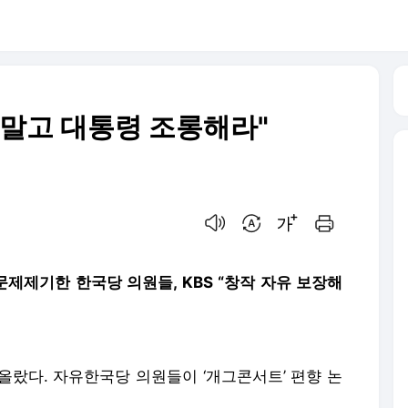
 말고 대통령 조롱해라"
음성으로 듣기
번역 설정
글씨크기 조절하기
인쇄하기
 문제제기한 한국당 의원들, KBS “창작 자유 보장해
 올랐다. 자유한국당 의원들이
‘
개그콘서트
’
편향 논