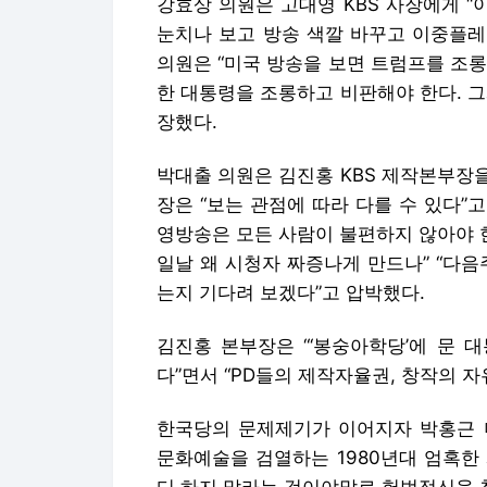
강효상 의원은 고대영 KBS 사장에게 “
눈치나 보고 방송 색깔 바꾸고 이중플레
의원은 “미국 방송을 보면 트럼프를 조
한 대통령을 조롱하고 비판해야 한다. 
장했다.
박대출 의원은 김진홍 KBS 제작본부장을
장은 “보는 관점에 따라 다를 수 있다”
영방송은 모든 사람이 불편하지 않아야 한
일날 왜 시청자 짜증나게 만드나” “다
는지 기다려 보겠다”고 압박했다.
김진홍 본부장은 “
‘
봉숭아학당
’
에 문 
다”면서 “PD들의 제작자율권, 창작의 자
한국당의 문제제기가 이어지자 박홍근 
문화예술을 검열하는 1980년대 엄혹한