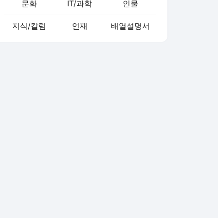
문화
IT/과학
인물
지식/칼럼
연재
배열설명서