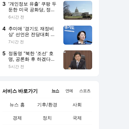
3
'개인정보 유출' 쿠팡 두
둔한 미국 공화당, 정통
망법 압박 나섰다
6시간 전
4
추미애 '경기도 재정비
상' 선언은 전당대회 개
입?
7시간 전
5
정동영 "북한 '조선' 호
명, 공론화 후 하겠다는
말" 원로들은 찬성
5시간 전
서비스 바로가기
뉴스
연예
스포츠
뉴스 홈
기후/환경
사회
경제
정치
국제