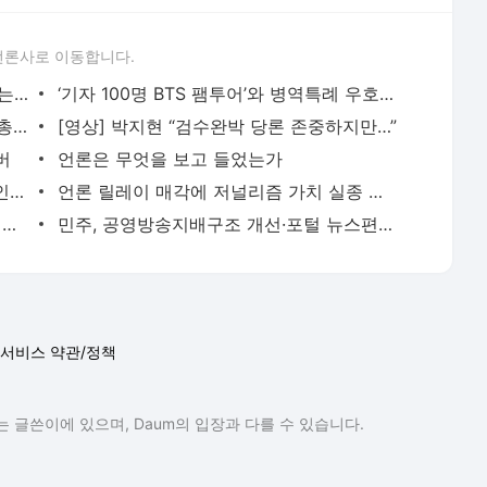
언론사로 이동합니다.
구조조정에 사옥매각까지… 생존 위협받는 지역언론
‘기자 100명 BTS 팸투어’와 병역특례 우호적 기사 관계는
김오수 “검수완박은 헌법 위반” 윤호중 “총장, 헌법공부 다시 해라”
[영상] 박지현 “검수완박 당론 존중하지만…”
버
언론은 무엇을 보고 들었는가
시청각장애인 90% 이상 ‘비실시간 장애인방송 필요성’ 공감
언론 릴레이 매각에 저널리즘 가치 실종 될라
몰염치, 막장, 무소불위 독재자 후진국 비난까지
민주, 공영방송지배구조 개선·포털 뉴스편집 금지 당론채택
서비스 약관/정책
 글쓴이에 있으며, Daum의 입장과 다를 수 있습니다.