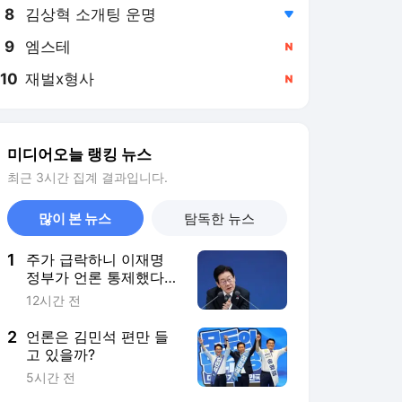
8
김상혁 소개팅 운명
,하락
9
엠스테
,신규
10
재벌x형사
,신규
미디어오늘 랭킹 뉴스
최근 3시간 집계 결과입니다.
많이 본 뉴스
탐독한 뉴스
1
주가 급락하니 이재명
정부가 언론 통제했다
고?
12시간 전
2
언론은 김민석 편만 들
고 있을까?
5시간 전