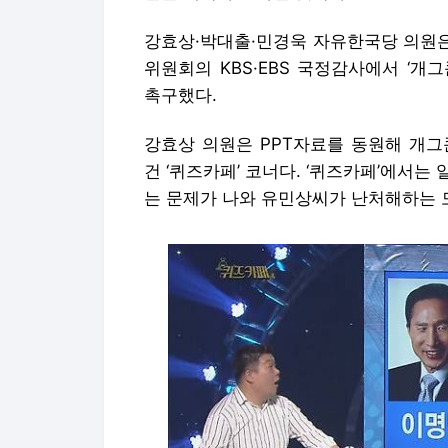
강효상·박대출·민경욱 자유한국당 의원은
위원회의
KBS·EBS 국정감사에서
‘
개그
촉구했다.
강효상 의원은 PPT자료를 동원해 개그
건 ‘퀴즈카페’ 코너다. ‘퀴즈카페’에서
는 문제가 나와 유민상씨가 난처해하는 