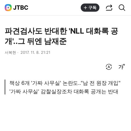
공유하기
통합검색
JTBC
구독
파견검사도 반대한 'NLL 대화록 공
개'..그 뒤엔 남재준
서복현
2017. 11. 8. 21:21
번역 설정
글씨크기 조절하기
책상 6개 '가짜 사무실' 논란도.."남 전 원장 개입"
'가짜 사무실' 감찰실장조차 대화록 공개는 반대