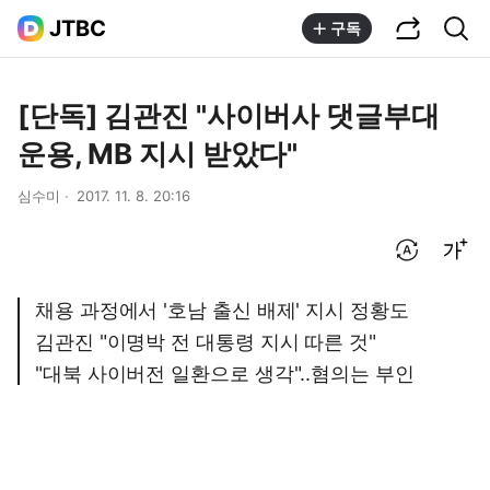
공유하기
통합검색
JTBC
구독
[단독] 김관진 "사이버사 댓글부대
운용, MB 지시 받았다"
심수미
2017. 11. 8. 20:16
번역 설정
글씨크기 조절하기
채용 과정에서 '호남 출신 배제' 지시 정황도
김관진 "이명박 전 대통령 지시 따른 것"
"대북 사이버전 일환으로 생각"..혐의는 부인