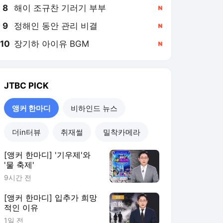
8
해이 조규찬 기러기 부부
,신규
9
정해인 동안 관리 비결
,신규
10
장기하 아이유 BGM
,신규
JTBC
PICK
앵커 한마디
비하인드 뉴스
더in터뷰
취재썰
밀착카메라
[앵커 한마디] '기우제'와
'물 축제'
9시간 전
[앵커 한마디] 입추가 희망
적인 이유
1일 전