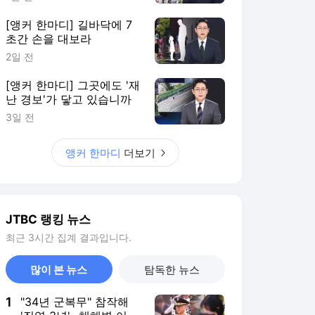
[앵커 한마디] 길바닥에 7
초간 손을 대보라
2일 전
[앵커 한마디] 그곳에도 '재
난 경보'가 닿고 있습니까
3일 전
앵커 한마디
더보기
JTBC 랭킹 뉴스
최근 3시간 집계 결과입니다.
많이 본 뉴스
탐독한 뉴스
1
"34년 군복무" 참작해