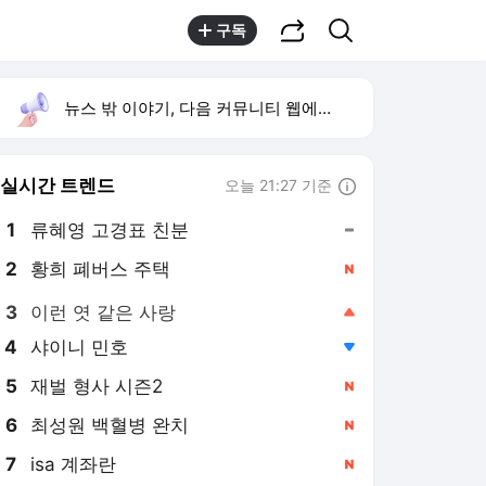
공유하기
검색
구독
뉴스 밖 이야기, 다음 커뮤니티 웹에서 보기
실시간 트렌드
오늘 21:27 기준
툴팁보기
1
류혜영 고경표 친분
,유지
2
황희 폐버스 주택
,신규
3
이런 엿 같은 사랑
,상승
4
샤이니 민호
,하락
5
재벌 형사 시즌2
,신규
6
최성원 백혈병 완치
,신규
7
isa 계좌란
,신규