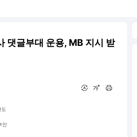
사 댓글부대 운용, MB 지시 받
번역 설정
글씨크기 조절하기
인쇄하기
황도
부인