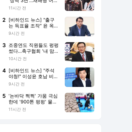
'징역 3년'…채해병 어머
니 "어떻게 이래"
11시간 전
2
[비하인드 뉴스] "출구
는 득표율 조작" 윤 옥중
메시지…윤상현마저 "선
9시간 전
동이야"
3
조중연도 직원들도 펑펑
썼다…축구협회 '내 맘대
로 법카'
10시간 전
4
[비하인드 뉴스] "주석
야청!" 이성윤 호남 비하
논란…"당원을 뭘로 보
9시간 전
고"
5
'논바닥 쩍쩍' 가뭄 극심
한데 '900톤 펑펑' 물축
제…같은 밀양
11시간 전