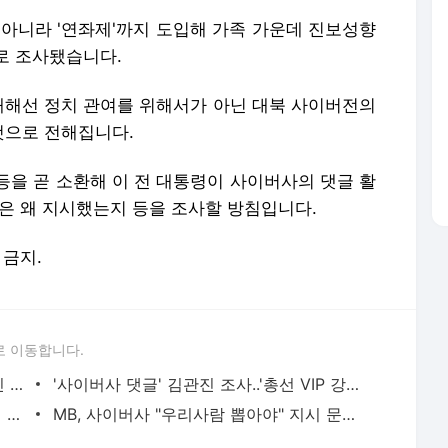
 아니라 '연좌제'까지 도입해 가족 가운데 진보성향
로 조사됐습니다.
 대해선 정치 관여를 위해서가 아닌 대북 사이버전의
것으로 전해집니다.
등을 곧 소환해 이 전 대통령이 사이버사의 댓글 활
은 왜 지시했는지 등을 조사할 방침입니다.
 금지.
로 이동합니다.
검찰, '사이버사 댓글 지시' 김관진·임관빈 구속영장 청구
'사이버사 댓글' 김관진 조사..'총선 VIP 강조' 문건 결재도
검찰, 김관진 전 장관 7일 소환..'댓글부대 주도' 혐의
MB, 사이버사 "우리사람 뽑아야" 지시 문건..불법개입 첫 정황
청와대 올린 '사이버사 보고서' 추가 발견..국정원도 개입