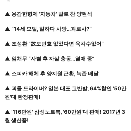
▲
용감한형제 '자동차' 발로 찬 양현석
▲
“14세 모델, 일하다 사망…과로사?”
▲
조성환 “故도민호 없었다면 육각수없어”
▲
임채무 “사별 후 자살 충동…열애 중”
▲
스피카 해체 후 양지원 근황, 녹즙 배달
▲
괴물 드라이버? 일본 대표 고반발, 64%할인 '50만
원'대 한정판매!
▲
'116만원' 삼성노트북, '60만원'대 판매! 2017년 3
월 생산품!