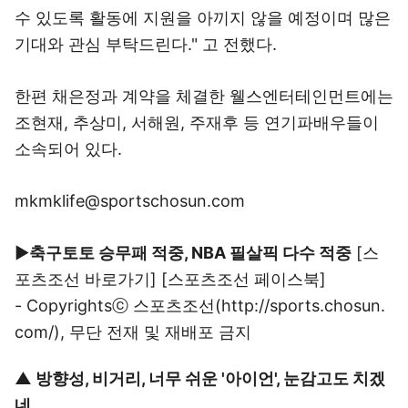
수 있도록 활동에 지원을 아끼지 않을 예정이며 많은
기대와 관심 부탁드린다." 고 전했다.
한편 채은정과 계약을 체결한 웰스엔터테인먼트에는
조현재, 추상미, 서해원, 주재후 등 연기파배우들이
소속되어 있다.
mkmklife@sportschosun.com
▶
축구토토 승무패 적중, NBA 필살픽 다수 적중
[
스
포츠조선 바로가기
] [
스포츠조선 페이스북
]
- Copyrightsⓒ
스포츠조선(http://sports.chosun.
com/)
, 무단 전재 및 재배포 금지
▲
방향성, 비거리, 너무 쉬운 '아이언', 눈감고도 치겠
네