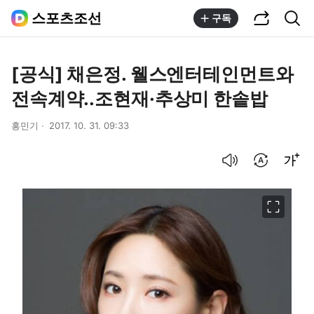
공유하기
통합검색
스포츠조선
구독
[공식] 채은정. 웰스엔터테인먼트와
전속계약..조현재·추상미 한솥밥
홍민기
2017. 10. 31. 09:33
음성으로 듣기
번역 설정
글씨크기 조절하기
이미지 크게 보기