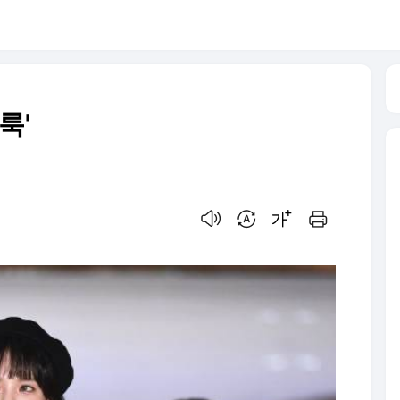
룩'
음성으로 듣기
번역 설정
글씨크기 조절하기
인쇄하기