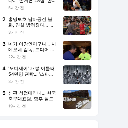
다… '손서연 28점' 한
국, U-17 세계선수권 첫
5시간 전
승
2
홍명보호 남아공전 불
화, 진실 밝혀졌다… 김
민재 폭로 "공격수 투입
3시간 전
요구했다"
3
네가 이강인이구나… 시
메오네 감독, 드디어 이
강인 만났다[스한 이슈
22시간 전
人]
4
'오디세이' 개봉 이틀째
54만명 관람… '스파이
더맨4' 바짝 추격
3시간 전
5
심판 성접대라니… 한국
축구대표팀, 향후 월드
컵 못나갈 가능성은[초
19시간 전
점]