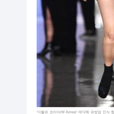
'더블유 코리아(W Korea)' 제12회 유방암 인