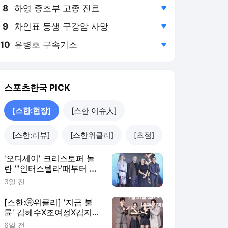
8
하영 증조부 고종 진료
,하락
9
차인표 동생 구강암 사망
,하락
10
유병호 구속기소
,하락
스포츠한국
PICK
[스한:현장]
[스한 이슈人]
[스한:리뷰]
[스한위클리]
[초점]
'오디세이' 크리스토퍼 놀
란 "'인터스텔라'때부터 한
국 오고 싶었다… 韓관객
3일 전
오디세우스 여정에 초대"
[스한:현장](종합)
[스한:ⓔ위클리] '지금 불
륜' 김혜수X조여정X김지
훈, 블랙 코미디와 쫄깃 스
6일 전