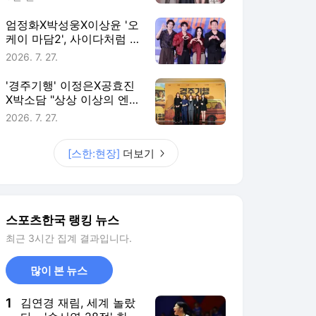
릴러의 결합
엄정화X박성웅X이상윤 '오
케이 마담2', 사이다처럼 시
원한 육탄 액션 끝판왕 탄
2026. 7. 27.
생[스한:현장](종합)
'경주기행' 이정은X공효진
X박소담 "상상 이상의 엔딩
담은 기상천외한 복수극"
2026. 7. 27.
[스한:현장](종합)
[스한:현장]
더보기
스포츠한국 랭킹 뉴스
최근 3시간 집계 결과입니다.
많이 본 뉴스
1
김연경 재림, 세계 놀랐