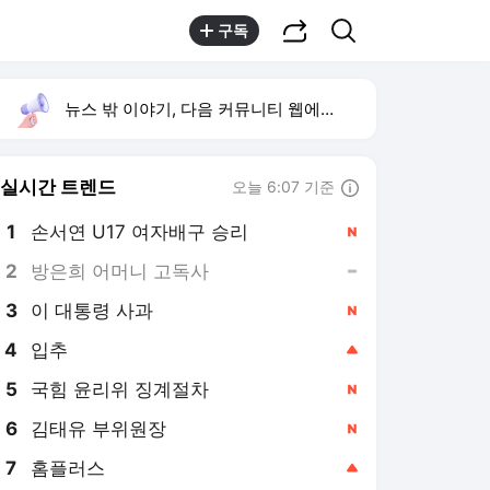
공유하기
검색
구독
뉴스 밖 이야기, 다음 커뮤니티 웹에서 보기
실시간 트렌드
오늘 6:07 기준
툴팁보기
1
손서연 U17 여자배구 승리
,신규
2
방은희 어머니 고독사
,유지
3
이 대통령 사과
,신규
4
입추
,상승
5
국힘 윤리위 징계절차
,신규
6
김태유 부위원장
,신규
7
홈플러스
,상승