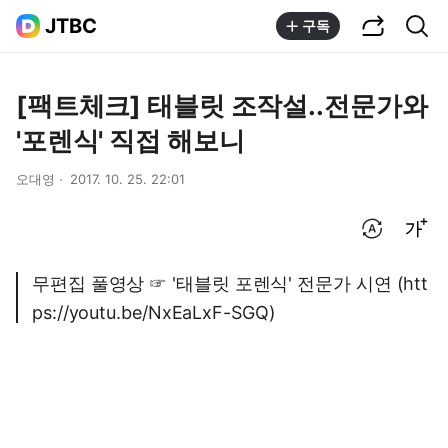
공유하기
통합검색
JTBC
구독
[팩트체크] 태블릿 조작설..전문가와
'포렌식' 직접 해보니
오대영
2017. 10. 25. 22:01
번역 설정
글씨크기 조절하기
무편집 풀영상 ☞ '태블릿 포렌식' 전문가 시연 (htt
ps://youtu.be/NxEaLxF-SGQ)