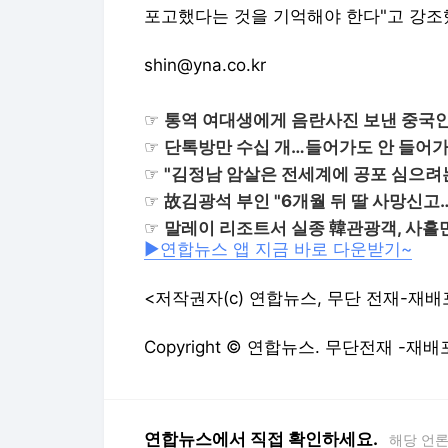
포고했다는 것을 기억해야 한다"고 강조
shin@yna.co.kr
☞
통역 여대생에게 음란사진 보낸 중국
☞
단톡방만 수십 개…들어가도 안 들어가
☞
"김정남 암살은 전세계에 공포 심으려
☞
故김광석 부인 "6개월 뒤 딸 사망신고
☞
말레이 리조트서 실종 韓관광객, 사흘
▶연합뉴스 앱 지금 바로 다운받기~
<저작권자(c) 연합뉴스, 무단 전재-재배
Copyright © 연합뉴스. 무단전재 -재배
연합뉴스에서 직접 확인하세요.
해당 언