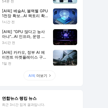
54분 전
[AI픽] 베슬AI, 블랙웰 GPU
1천장 확보…AI 팩토리 확
장
1시간 전
[AI픽] "GPU 많다고 능사
아냐"…AI 인프라, 운영 효
율이 판가름
3시간 전
[AI픽] 카카오, 정부 AI 에
이전트 마켓플레이스 구축
한다
1일 전
AI픽
더보기
연합뉴스 랭킹 뉴스
최근 3시간 집계 결과입니다.