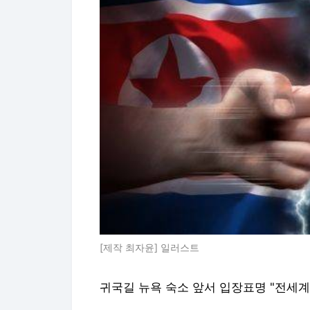
[제작 최자윤] 일러스트
귀국길 뉴욕 숙소 앞서 입장표명 "전세계