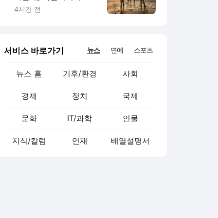
보
4시간 전
서비스 바로가기
뉴스
연예
스포츠
뉴스 홈
기후/환경
사회
경제
정치
국제
문화
IT/과학
인물
지식/칼럼
연재
배열설명서