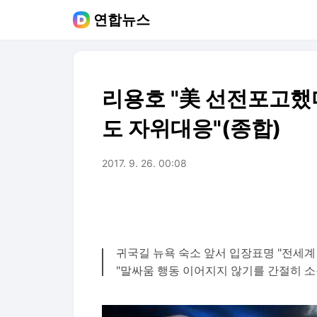
연합뉴스
리용호 "美 선전포고했
도 자위대응"(종합)
2017. 9. 26. 00:08
귀국길 뉴욕 숙소 앞서 입장표명 "전세계
"말싸움 행동 이어지지 않기를 간절히 소