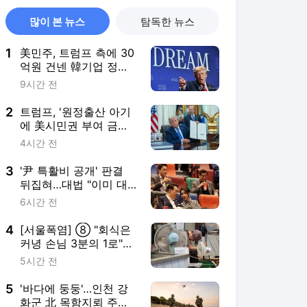
많이 본 뉴스
탐독한 뉴스
1
美민주, 트럼프 측에 30
억원 건넨 韓기업 정조
준…"잠재적 뇌물"
9시간 전
2
트럼프, '원정출산 아기
에 美시민권 부여 금지'
행정명령 서명(종합)
4시간 전
3
'尹 특활비 공개' 판결
뒤집혀…대법 "이미 대
통령기록관 이관"
6시간 전
4
[서울폭염] ⑧ "회식은
커녕 손님 3분의 1로"…
외식 줄고 배달늘어
5시간 전
5
'바다에 둥둥'…인천 강
화군 北 목함지뢰 주의