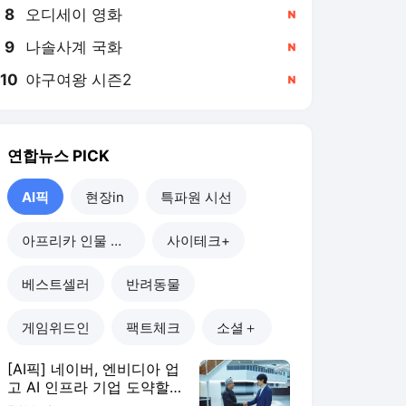
8
오디세이 영화
,신규
9
나솔사계 국화
,신규
10
야구여왕 시즌2
,신규
연합뉴스
PICK
AI픽
현장in
특파원 시선
아프리카 인물 열전
사이테크+
베스트셀러
반려동물
게임위드인
팩트체크
소셜＋
[AI픽] 네이버, 엔비디아 업
고 AI 인프라 기업 도약할
까