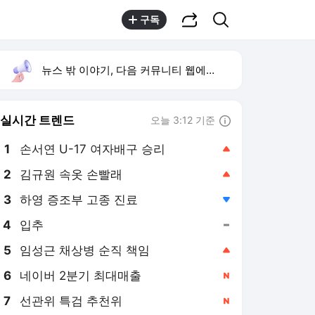
공유하기
검색
구독
뉴스 밖 이야기, 다음 커뮤니티 웹에서 보기
실시간 트렌드
오늘 3:12 기준
툴팁보기
1
손서연 U-17 여자배구 승리
,상승
2
김규원 속옷 손빨래
,상승
3
하영 증조부 고종 진료
,하락
4
입추
,유지
5
임성근 채상병 순직 책임
,상승
6
네이버 2분기 최대매출
,신규
7
선관위 특검 추천위
,신규