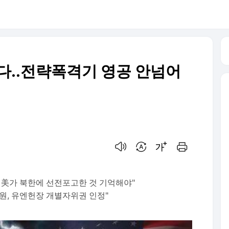
다..전략폭격기 영공 안넘어
음성으로 듣기
번역 설정
글씨크기 조절하기
인쇄하기
 美가 북한에 선전포고한 것 기억해야"
원, 유엔헌장 개별자위권 인정"