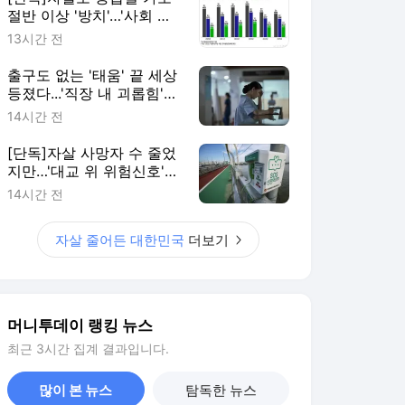
절반 이상 '방치'…'사회 안
전망' 재설계해야
13시간 전
출구도 없는 '태움' 끝 세상
등졌다...'직장 내 괴롭힘'
더 위험한 이유
14시간 전
[단독]자살 사망자 수 줄었
지만…'대교 위 위험신호'
늘었다
14시간 전
자살 줄어든 대한민국
더보기
머니투데이 랭킹 뉴스
최근 3시간 집계 결과입니다.
많이 본 뉴스
탐독한 뉴스