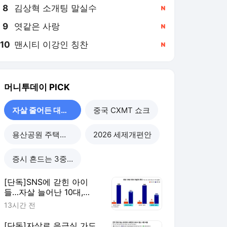
8
김상혁 소개팅 말실수
,신규
9
엿같은 사랑
,신규
10
맨시티 이강인 칭찬
,신규
머니투데이
PICK
자살 줄어든 대한민국
중국 CXMT 쇼크
용산공원 주택공급
2026 세제개편안
증시 흔드는 3중 쏠림
[단독]SNS에 갇힌 아이
들…자살 늘어난 10대,
40%가 '대인관계' 호소
13시간 전
[단독]자살로 응급실 가도