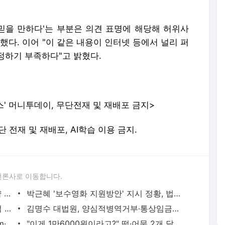
 믿을 만하다'는 부분은 의견 표명에 해당해 허위사
했다. 이어 "이 같은 내용이 인터넷 등에서 널리 퍼
정하기 부족하다"고 밝혔다.
스' 머니투데이, 무단전재 및 재배포 금지>
. 무단 전재 및 재배포, AI학습 이용 금지.
언론사로 이동합니다.
文대통령 지지율 65.6%..'부정' 응답율 약 30% -리얼미터
박근혜 '보수영화 지원방안' 지시 정황, 법정진술 나와
마크롱, 佛 상원의원 선거 고전..20~30석 전망
김명수 대법원, 양심적병역거부·통상임금에 어떤 판결 내릴까
백두산 폭발하면?..경북지역 화산재 10cm·남측 11조 피해
"이게 1만6000원이라고?" 떡·어묵 2개 달랑...워터파크 바가지 논란 - 머니투데이