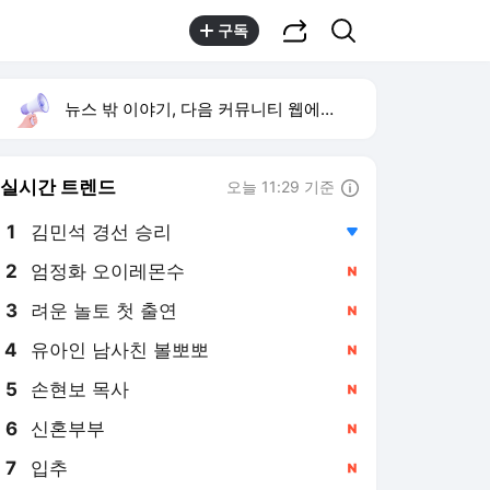
공유하기
검색
구독
뉴스 밖 이야기, 다음 커뮤니티 웹에서 보기
실시간 트렌드
오늘 11:29 기준
툴팁보기
1
김민석 경선 승리
,하락
2
엄정화 오이레몬수
,신규
4
유아인 남사친 볼뽀뽀
,신규
5
손현보 목사
,신규
6
신혼부부
,신규
7
입추
,신규