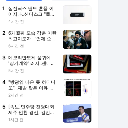
1
삼전닉스 낸드 훈풍 이
어지나..샌디스크 "물량
없어 못 번다" 공식화
4시간 전
2
6개월째 모습 감춘 이란
최고지도자…"언제 순교
해도 놀랍지 않아"
6시간 전
3
메모리반도체 품귀에
'장기계약' 러시..샌디스
크·난야도 LTA 확대
5시간 전
4
"방광염 나은 듯 하더니
또"...재발 잦은 이유 찾
았다[한 장으로 보는 건
2시간 전
강]
5
[속보]민주당 전당대회
제주·인천 경선, 김민석
후보 모두 승리
1시간 전