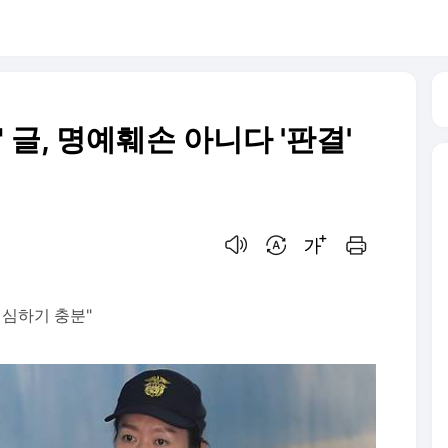
 글, 명예훼손 아니다 '판결'
음성으로 듣기
번역 설정
글씨크기 조절하기
인쇄하기
의심하기 충분"