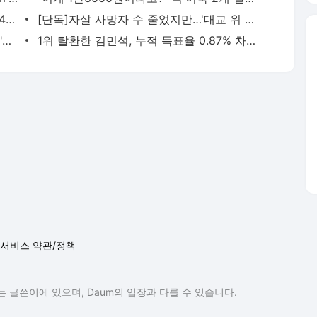
6살 딸 "엄마 무서워" 울었지만…만취 194㎞ 질주, 예비신랑 숨졌다 - 머니투데이
[단독]자살 사망자 수 줄었지만…'대교 위 위험신호' 늘었다 - 머니투데이
삼전닉스 낸드 훈풍 이어지나..샌디스크 "물량 없어 못 번다" 공식화 - 머니투데이
1위 탈환한 김민석, 누적 득표율 0.87% 차이로 정청래 제쳤다 - 머니투데이
서비스 약관/정책
 글쓴이에 있으며, Daum의 입장과 다를 수 있습니다.