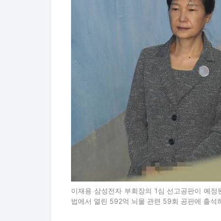
이재용 삼성전자 부회장의 1심 선고공판이 예정된
법에서 열린 592억 뇌물 관련 59회 공판에 출