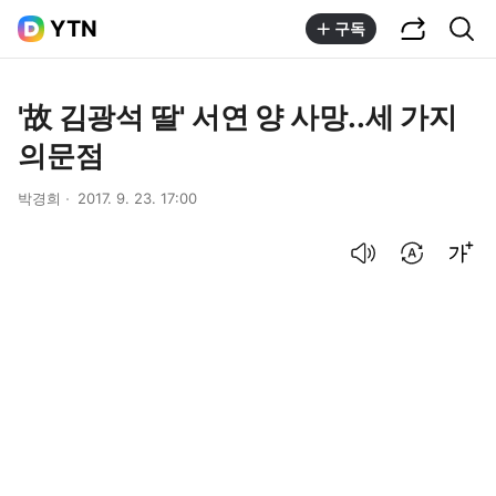
공유하기
통합검색
YTN
구독
'故 김광석 딸' 서연 양 사망..세 가지
의문점
박경희
2017. 9. 23. 17:00
음성으로 듣기
번역 설정
글씨크기 조절하기