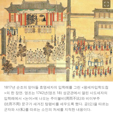
1817년 순조의 맏아들 효명세자의 입학례를 그린 <왕세자입학도첩
>의 한 장면. 영조는 1742년(영조 18) 성균관에서 열린 사도세자의
입학례에서 <논어>에 나오는 주이불비(周而不比)와 비이부주
(比而不周) 문구가 새겨진 탕평비를 세우도록 했다. 공(公)을 따르는
군자와 사(私)를 따르는 소인의 처세를 지적한 내용이다.