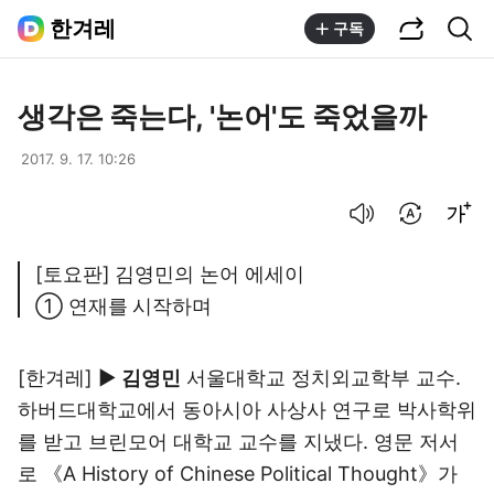
공유하기
통합검색
한겨레
구독
생각은 죽는다, '논어'도 죽었을까
2017. 9. 17. 10:26
음성으로 듣기
번역 설정
글씨크기 조절하기
[토요판] 김영민의 논어 에세이
① 연재를 시작하며
[한겨레] ▶
김영민
서울대학교 정치외교학부 교수.
하버드대학교에서 동아시아 사상사 연구로 박사학위
를 받고 브린모어 대학교 교수를 지냈다. 영문 저서
로 《A History of Chinese Political Thought》가