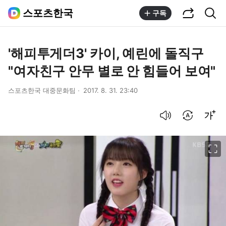
공유하기
통합검색
스포츠한국
구독
'해피투게더3' 카이, 예린에 돌직구
"여자친구 안무 별로 안 힘들어 보여"
스포츠한국 대중문화팀
2017. 8. 31. 23:40
음성으로 듣기
번역 설정
글씨크기 조절하기
이미지 크게 보기