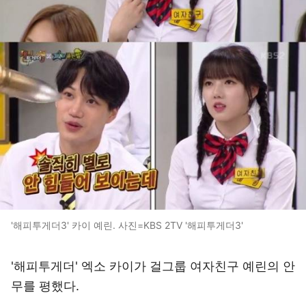
'해피투게더3' 카이 예린. 사진=KBS 2TV '해피투게더3'
'해피투게더' 엑소 카이가 걸그룹 여자친구 예린의 안
무를 평했다.