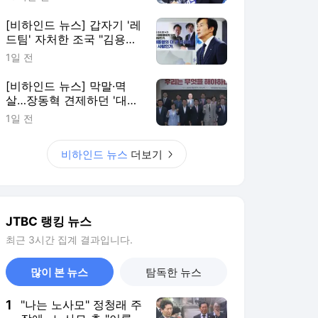
[비하인드 뉴스] 갑자기 '레
드팀' 자처한 조국 "김용범
책임 물어야"
1일 전
[비하인드 뉴스] 막말·멱
살…장동혁 견제하던 '대안
과미래' 자멸하나
1일 전
비하인드 뉴스
더보기
JTBC 랭킹 뉴스
최근 3시간 집계 결과입니다.
많이 본 뉴스
탐독한 뉴스
1
"나는 노사모" 정청래 주