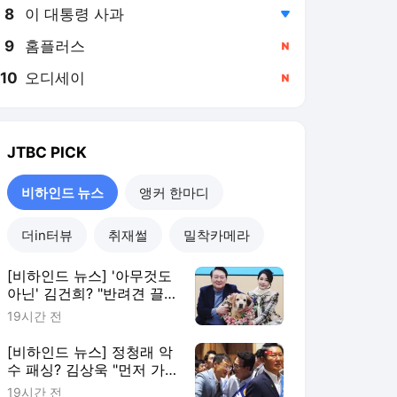
8
이 대통령 사과
,하락
9
홈플러스
,신규
10
오디세이
,신규
JTBC
PICK
비하인드 뉴스
앵커 한마디
더in터뷰
취재썰
밀착카메라
[비하인드 뉴스] '아무것도
아닌' 김건희? "반려견 끌
고가 공사 지시"
19시간 전
[비하인드 뉴스] 정청래 악
수 패싱? 김상욱 "먼저 가
서 인사한 게 팩트"
19시간 전