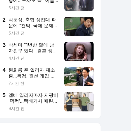
장에…노사모 측 "이름
훼손하지 말라"
6시간 전
2
박문성, 축협 성접대 파
문에 "천박, 국제 문제
비화될 수도"
5시간 전
3
박세미 “1년반 열애 남
자친구 있다…결혼 생각
도”
4시간 전
4
원희룡 폰 열리자 재소
환…특검, 윗선 개입 의
혹 정조준
7시간 전
5
엘베 열리자마자 지팡이
'퍽퍽'…택배기사 때린
아파트 입주민
9시간 전