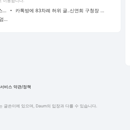
로 이동합니다.
[Talk쏘는 정치] 싸이도 손사래 친 '강남스타일 동상'
카톡방에 83차례 허위 글..신연희 구청장 피의자 소환
검찰, 피의자로 신연희 소환..'가짜 뉴스' 엄벌 의지
서비스 약관/정책
 글쓴이에 있으며, Daum의 입장과 다를 수 있습니다.