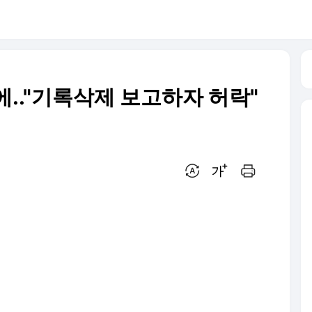
.."기록삭제 보고하자 허락"
번역 설정
글씨크기 조절하기
인쇄하기