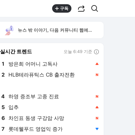
공유하기
검색
구독
뉴스 밖 이야기, 다음 커뮤니티 웹에서 보기
실시간 트렌드
오늘 6:49 기준
툴팁보기
1
방은희 어머니 고독사
,상승
2
HLB테라퓨틱스 CB 출자전환
,신규
3
오세훈 공급절벽
,신규
4
하영 증조부 고종 진료
,신규
5
입추
,상승
6
차인표 동생 구강암 사망
,신규
7
롯데웰푸드 영업익 증가
,하락