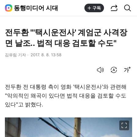
공유하기
통합검색
동행미디어 시대
구독
전두환 "'택시운전사' 계엄군 사격장
면 날조.. 법적 대응 검토할 수도"
김유림 기자
2017. 8. 8. 13:58
음성으로 듣기
번역 설정
글씨크기 조절하기
전두환 전 대통령 측이 영화 '택시운전사'와 관련해
"악의적인 왜곡이 있다면 법적 대응을 검토할 수도
있다"고 밝혔다.
이미지 크게 보기