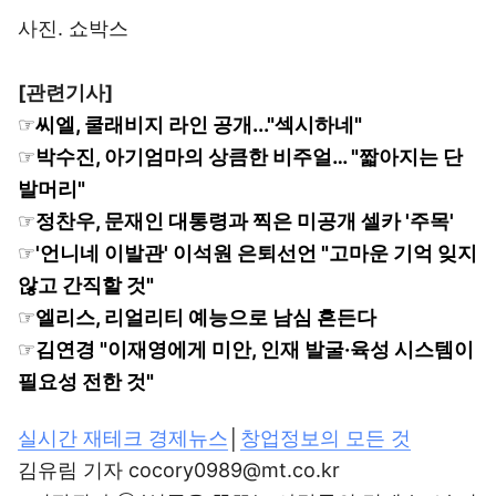
사진. 쇼박스
[관련기사]
☞
씨엘, 쿨래비지 라인 공개..."섹시하네"
☞
박수진, 아기엄마의 상큼한 비주얼… "짧아지는 단
발머리"
☞
정찬우, 문재인 대통령과 찍은 미공개 셀카 '주목'
☞
'언니네 이발관' 이석원 은퇴선언 "고마운 기억 잊지
않고 간직할 것"
☞
엘리스, 리얼리티 예능으로 남심 흔든다
☞
김연경 "이재영에게 미안, 인재 발굴·육성 시스템이
필요성 전한 것"
실시간 재테크 경제뉴스
│
창업정보의 모든 것
김유림 기자 cocory0989@mt.co.kr