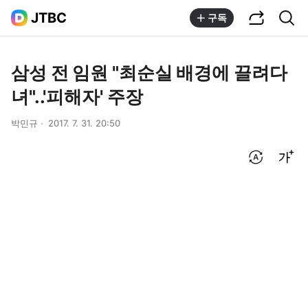
공유하기
통합검색
JTBC
구독
삼성 전 임원 "최순실 배경에 끌려다
녀"..'피해자' 주장
박민규
2017. 7. 31. 20:50
번역 설정
글씨크기 조절하기